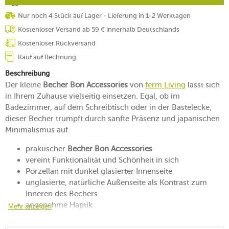
Nur noch 4 Stück auf Lager - Lieferung in 1-2 Werktagen
Kostenloser Versand ab 59 € innerhalb Deutschlands
Kostenloser Rückversand
Kauf auf Rechnung
Beschreibung
Der kleine
Becher Bon Accessories
von
ferm Living
lässt sich
in Ihrem Zuhause vielseitig einsetzen. Egal, ob im
Badezimmer, auf dem Schreibtisch oder in der Bastelecke,
dieser Becher trumpft durch sanfte Präsenz und japanischen
Minimalismus auf.
praktischer
Becher Bon Accessories
vereint Funktionalität und Schönheit in sich
Porzellan mit dunkel glasierter Innenseite
unglasierte, natürliche Außenseite als Kontrast zum
Inneren des Bechers
angenehme Haptik
Mehr anzeigen
strapazierfähig, stabil und formklar
spülmaschinenfest