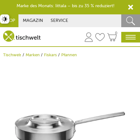
Marke des Monats: Iittala – bis zu 35 % reduziert!
st umschalten
SHOP
MAGAZIN
SERVICE
0
Tischwelt
Marken
Fiskars
Pfannen