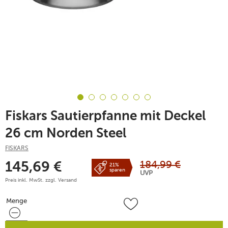
Fiskars Sautierpfanne mit Deckel
26 cm Norden Steel
FISKARS
184,99
€
145,69
€
21%
sparen
UVP
Preis inkl. MwSt. zzgl.
Versand
Menge
Menge