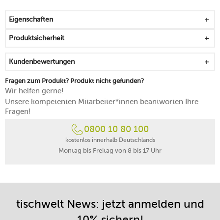
bringt die nordische Kochkunst in Ihre Küche
Boden aus einem Aluminiumkern umgeben von zwei
Eigenschaften
Schichten aus Edelstahl
Hitze wird homogen von Rand zu Rand verteilt und
Produktsicherheit
abgegeben
hervorragender antihaftender Effekt durch
Kundenbewertungen
Antihaftbeschichtung mit Thermium-
Mineralbeschichtung
Fragen zum Produkt? Produkt nicht gefunden?
frei von PFAS
Wir helfen gerne!
handlicher Griff aus Edelstahl nimmt nur wenig Wärme
Unsere kompetenten Mitarbeiter*innen beantworten Ihre
auf
Fragen!
passgenauer, griffiger Deckel
0800 10 80 100
bis 270 °C hitzebeständig
für alle Herdarten geeignet
kostenlos innerhalb Deutschlands
Montag bis Freitag von 8 bis 17 Uhr
Handreinigung empfohlen
25 Jahre Herstellergarantie
Made in Finnland
tischwelt News: jetzt anmelden und
10% sichern!