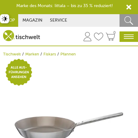
Marke des Monats: Iittala – bis zu 35 % reduziert!
st umschalten
SHOP
MAGAZIN
SERVICE
0
Tischwelt
Marken
Fiskars
Pfannen