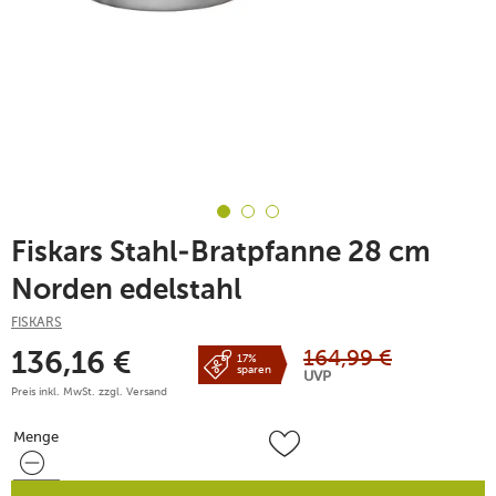
Fiskars Stahl-Bratpfanne 28 cm
Norden edelstahl
FISKARS
164,99
€
136,16
€
17%
sparen
UVP
Preis inkl. MwSt. zzgl.
Versand
Menge
Menge