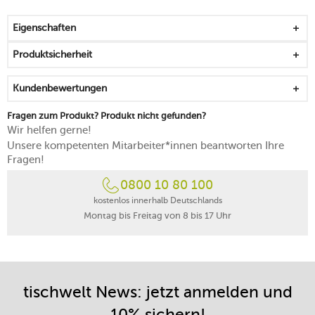
Boden aus mehreren Schichten verteilt die Wärme
gleichmäßig
Eigenschaften
mit hervorragenden Antihaft-Eigenschaften durch
Thermium Mineralbeschichtung
Produktsicherheit
zum einfachen Lösen des Gargutes
wärmeisolierter Griff aus Edelstahl lässt sich gut greifen
Kundenbewertungen
PFAS-frei
bis zu 270 °C hitzebeständig
Fragen zum Produkt? Produkt nicht gefunden?
eignet sich für alle Herdarten
Wir helfen gerne!
Handreinigung empfohlen
Unsere kompetenten Mitarbeiter*innen beantworten Ihre
25 Jahre Herstellergarantie
Fragen!
in Finnland gefertigt
0800 10 80 100
kostenlos innerhalb Deutschlands
Montag bis Freitag von 8 bis 17 Uhr
tischwelt News: jetzt anmelden und
10% sichern!