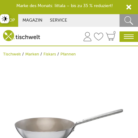
Marke des Monats: Iittala – bis zu 35 % reduziert!
st umschalten
SHOP
MAGAZIN
SERVICE
0
Tischwelt
Marken
Fiskars
Pfannen