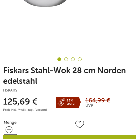
Fiskars Stahl-Wok 28 cm Norden
edelstahl
FISKARS
164,99
€
125,69
€
23%
sparen
UVP
Preis inkl. MwSt. zzgl.
Versand
Menge
Menge