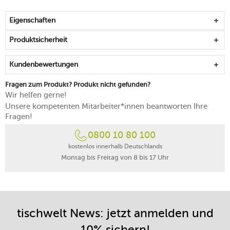
Hitze wird perfekt von Rand zu Rand verteilt
mit antihaftender Thermium-Mineralbeschichtung, die
Eigenschaften
selbst bei sehr hohen Temperaturen wirksam ist
konvexe Formsprache mit hohen Rändern
Produktsicherheit
Gemüsepfannen und Nudelgerichte lassen sich leicht
lösen
Kundenbewertungen
Griff ist isoliert und bleibt während der Nutzung kühl
PFAS-frei
Fragen zum Produkt? Produkt nicht gefunden?
bis zu 270 °C hitzebeständig
Wir helfen gerne!
eignet sich für alle Herdarten
Unsere kompetenten Mitarbeiter*innen beantworten Ihre
Handreinigung empfohlen
Fragen!
25 Jahre Herstellergarantie
0800 10 80 100
in Finnland gefertigt
kostenlos innerhalb Deutschlands
Montag bis Freitag von 8 bis 17 Uhr
tischwelt News: jetzt anmelden und
10% sichern!