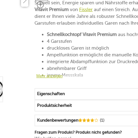
Schnell sein, Energie sparen und Nährstoffe erh
Vitavit Premium
von
Fissler
auf einen Streich. A
dient er Ihnen viele Jahre als robuster Schnell
Garstufen erlauben individuelles Garen nach Ihr
Schnellkochtopf Vitavit Premium
aus hoch
4 Garstufen
druckloses Garen ist möglich
Ampelfunktion ermöglicht die manuelle Ko
integrierte Abdampffunktion zur Druckred
abnehmbarer Griff
innere Messskala
Mehr anzeigen
stapelbar
für ein schonendes und schnelles Garen v
Eigenschaften
Wärme wird hervorragend aufgenommen, ve
für alle Herdarten geeignet
Produktsicherheit
Handwäsche empfohlen
Made in Germay
Kundenbewertungen
(1)
15 Jahre Herstellergarantie
Fragen zum Produkt? Produkt nicht gefunden?