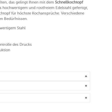
alten, das gelingt Ihnen mit dem
Schnellkochtopf
us hochwertigem und rostfreiem Edelstahl gefertigt,
kochtopf für höchste Kochansprüche. Verschiedene
en Bedürfnissen.
wertigem Stahl
ntrolle des Drucks
uktion
on Gemüse, Fisch und Fleisch
rteilt und gespeichert