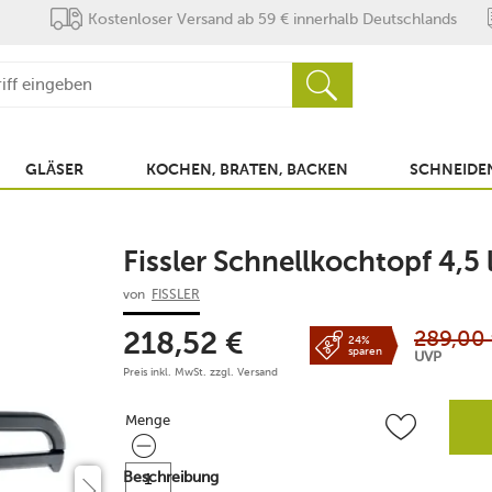
Kostenloser Versand ab 59 € innerhalb Deutschlands
GLÄSER
KOCHEN, BRATEN, BACKEN
SCHNEIDEN
Fissler Schnellkochtopf 4,5 
von
FISSLER
289,00
218,52
€
24%
sparen
UVP
Preis inkl. MwSt. zzgl.
Versand
Menge
Menge
Beschreibung