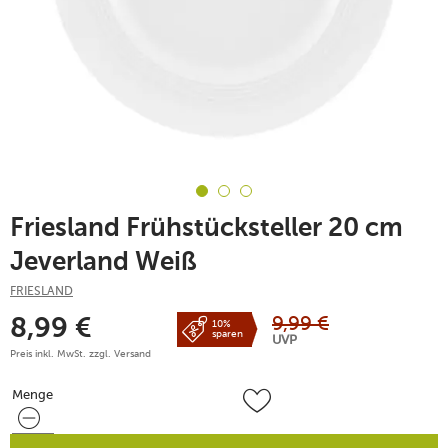
Friesland Frühstücksteller 20 cm
Jeverland Weiß
FRIESLAND
9,99
€
8,99
€
10%
sparen
UVP
Preis inkl. MwSt. zzgl.
Versand
Menge
Menge