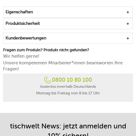
das kreisförmige Relief ziert die Fahne mit schlichter
Schönheit
Eigenschaften
hergestellt aus robustem Porzellan
griffig, stapelbar und zeitlos
Produktsicherheit
mikrowellengeeignet
spülmaschinenfest
Kundenbewertungen
Made in Germany
Fragen zum Produkt? Produkt nicht gefunden?
Wir helfen gerne!
Unsere kompetenten Mitarbeiter*innen beantworten Ihre
Fragen!
0800 10 80 100
kostenlos innerhalb Deutschlands
Montag bis Freitag von 8 bis 17 Uhr
tischwelt News: jetzt anmelden und
10% sichern!