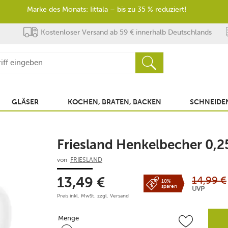
Marke des Monats: Iittala – bis zu 35 % reduziert!
Kostenloser Versand ab 59 € innerhalb Deutschlands
GLÄSER
KOCHEN, BRATEN, BACKEN
SCHNEIDEN
Friesland Henkelbecher 0,2
von
FRIESLAND
14,99
€
13,49
€
10%
sparen
UVP
Preis inkl. MwSt. zzgl.
Versand
Menge
Menge