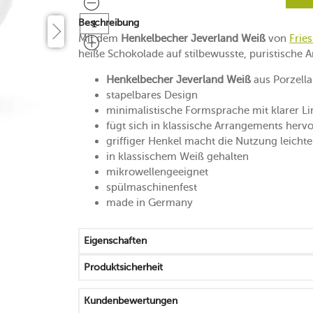
Beschreibung
Mit dem
Henkelbecher Jeverland Weiß
von
Frie
heiße Schokolade auf stilbewusste, puristische Ar
Henkelbecher Jeverland Weiß
aus Porzell
stapelbares Design
minimalistische Formsprache mit klarer L
fügt sich in klassische Arrangements herv
griffiger Henkel macht die Nutzung leichte
in klassischem Weiß gehalten
mikrowellengeeignet
spülmaschinenfest
made in Germany
Eigenschaften
Produktsicherheit
Kundenbewertungen