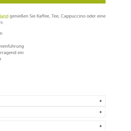
sland
genießen Sie Kaffee, Tee, Cappuccino oder eine
t.
an
inienführung
orragend ein
r