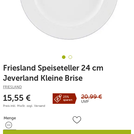
Friesland Speiseteller 24 cm
Jeverland Kleine Brise
FRIESLAND
20,99
€
15,55
€
25%
sparen
UVP
Preis inkl. MwSt. zzgl.
Versand
Menge
Menge