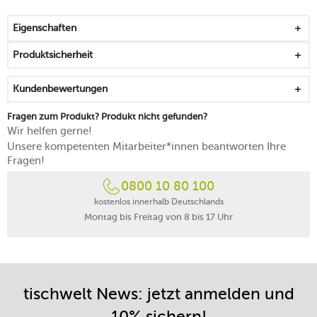
haptisch spürbar
mit einer feinen Kontur abgerundet
Eigenschaften
bietet genug Platz für Hauptspeisen nebst Beilagen
für ein entspanntes Urlaubsfeeling in den eigenen vier
Produktsicherheit
Wänden
mikrowellengeeignet
Kundenbewertungen
spülmaschinenfest
Made in Germany
Fragen zum Produkt? Produkt nicht gefunden?
Wir helfen gerne!
Unsere kompetenten Mitarbeiter*innen beantworten Ihre
Fragen!
0800 10 80 100
kostenlos innerhalb Deutschlands
Montag bis Freitag von 8 bis 17 Uhr
tischwelt News: jetzt anmelden und
10% sichern!