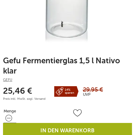
Gefu Fermentierglas 1,5 l Nativo
klar
GEFU
29,95
€
25,46
€
14%
sparen
UVP
Preis inkl. MwSt. zzgl.
Versand
Menge
Menge
IN DEN WARENKORB