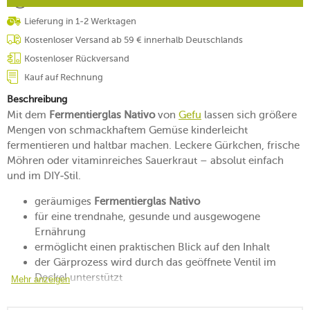
Lieferung in 1-2 Werktagen
Kostenloser Versand ab 59 € innerhalb Deutschlands
Kostenloser Rückversand
Kauf auf Rechnung
Beschreibung
Mit dem
Fermentierglas Nativo
von
Gefu
lassen sich größere
Mengen von schmackhaftem Gemüse kinderleicht
fermentieren und haltbar machen. Leckere Gürkchen, frische
Möhren oder vitaminreiches Sauerkraut – absolut einfach
und im DIY-Stil.
geräumiges
Fermentierglas Nativo
für eine trendnahe, gesunde und ausgewogene
Ernährung
ermöglicht einen praktischen Blick auf den Inhalt
der Gärprozess wird durch das geöffnete Ventil im
Deckel unterstützt
Mehr anzeigen
geruchlose Lagerung im Kühlschrank mit luftdicht
verschlossenem Deckel und Ventil