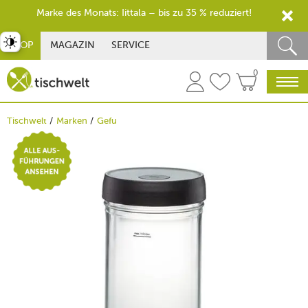
Marke des Monats: Iittala – bis zu 35 % reduziert!
st umschalten
SHOP
MAGAZIN
SERVICE
0
Tischwelt
Marken
Gefu