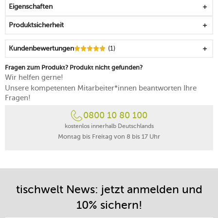
Eigenschaften
mit Gewicht zum Beschweren aus massivem,
strapazierfähigem Glas
Produktsicherheit
Deckel aus Kunststoff mit integriertem Ferment Vent
System
Kundenbewertungen
(1)
funktionales Design für ein Plus an Sauberkeit und
Gesundheit
Fragen zum Produkt? Produkt nicht gefunden?
pfiffige Lösung ohne lästiges Umfüllen
Wir helfen gerne!
spülmaschinengeeignet
Unsere kompetenten Mitarbeiter*innen beantworten Ihre
5 Jahre Herstellergarantie
Fragen!
0800 10 80 100
kostenlos innerhalb Deutschlands
Montag bis Freitag von 8 bis 17 Uhr
tischwelt News: jetzt anmelden und
10% sichern!