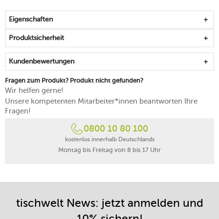
sichert die Nutzung ab
mit praktischem Behälter zum Auffangen des
Eigenschaften
Schnittgutes
Topfauflage und rutschhemmende Füße für einen
Produktsicherheit
geschützten Gebrauch
spülmaschinengeeignet
Kundenbewertungen
5 Jahre Herstellergarantie
Fragen zum Produkt? Produkt nicht gefunden?
Wir helfen gerne!
Unsere kompetenten Mitarbeiter*innen beantworten Ihre
Fragen!
0800 10 80 100
kostenlos innerhalb Deutschlands
Montag bis Freitag von 8 bis 17 Uhr
tischwelt News: jetzt anmelden und
10% sichern!