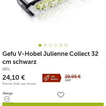
Gefu V-Hobel Julienne Collect 32
cm schwarz
GEFU
29,95
€
24,10
€
19%
sparen
UVP
Preis inkl. MwSt. zzgl.
Versand
Menge
Menge