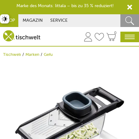
Marke des Monats: Iittala – bis zu 35 % reduziert!
st umschalten
SHOP
MAGAZIN
SERVICE
0
Tischwelt
Marken
Gefu