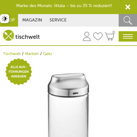
Marke des Monats: Iittala – bis zu 35 % reduziert!
st umschalten
SHOP
MAGAZIN
SERVICE
0
Tischwelt
Marken
Gefu