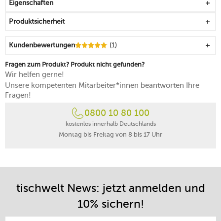
Eigenschaften
für das Frischhalten, Ordnen und Lagern von trockenen
Lebensmitteln
Produktsicherheit
die Dichtung aus Silikon ermöglicht einen luftdichten
Verschluss
Kundenbewertungen
(1)
lässt sich mit den anderen Größen der Serie wunderbar
kombinieren
Fragen zum Produkt? Produkt nicht gefunden?
für alle, die ihre Küchenschränke gerne blickfangend
Wir helfen gerne!
sortieren
Unsere kompetenten Mitarbeiter*innen beantworten Ihre
von Hand reinigen
Fragen!
5 Jahre Herstellergarantie
0800 10 80 100
kostenlos innerhalb Deutschlands
Montag bis Freitag von 8 bis 17 Uhr
tischwelt News: jetzt anmelden und
10% sichern!
E-Mail-Adresse eintragen