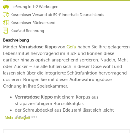
Lieferung in 1-2 Werktagen
Kostenloser Versand ab 59 € innerhalb Deutschlands
Kostenloser Rückversand
Kauf auf Rechnung
Beschreibung
Mit der
Vorratsdose Kippo
von
Gefu
haben Sie Ihre gelagerten
Lebensmittel hervorragend im Blick und können diese
darüber hinaus optisch ansprechend sortieren. Nudeln, Mehl
oder Zucker – sie alle fühlen sich in dieser Dose wohl und
lassen sich über die integrierte Schüttfunktion hervorragend
dosieren. Bringen Sie mit dieser Aufbewahrungsdose
Ordnung in Ihre Speisekammer.
Vorratsdose Kippo
mit einem Korpus aus
strapazierfähigem Borosilikatglas
der Schraubdeckel aus Edelstahl lässt sich leicht
abnehmen
Mehr anzeigen
mit einer integrierten Schüttöffnung und einer
Kippfunktion, die das Dosieren erleichtern