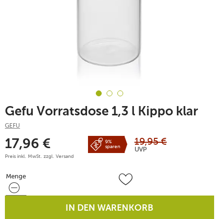
Gefu Vorratsdose 1,3 l Kippo klar
GEFU
19,95
€
17,96
€
9%
sparen
UVP
Preis inkl. MwSt. zzgl.
Versand
Menge
Menge
IN DEN WARENKORB