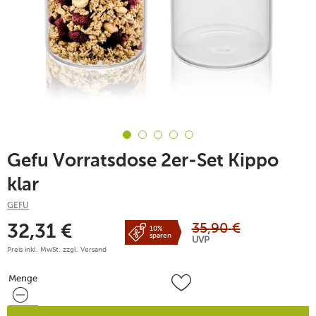
Gefu Vorratsdose 2er-Set Kippo
klar
GEFU
35,90
€
32,31
€
10%
sparen
UVP
Preis inkl. MwSt. zzgl.
Versand
Menge
Menge