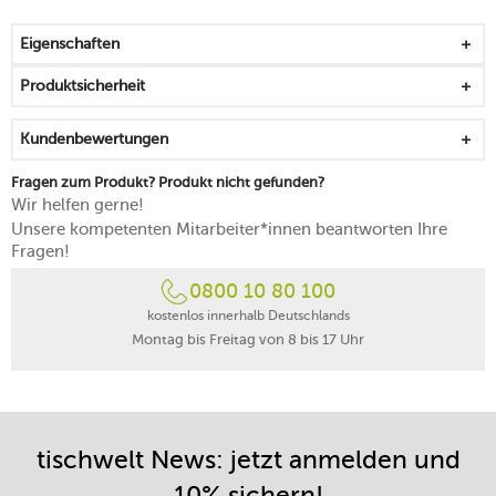
zum punktgenauen Dosieren und Ausschütten
mit einem Schraubdeckel, der sich leicht abnehmen
Eigenschaften
lässt
die Dichtung aus Silikon sorgt für einen luftdichten
Produktsicherheit
Verschluss
der Korpus besteht aus widerstandsfähigem
Kundenbewertungen
Borosilikatglas
von Hand reinigen
Fragen zum Produkt? Produkt nicht gefunden?
5 Jahre Herstellergarantie
Wir helfen gerne!
Unsere kompetenten Mitarbeiter*innen beantworten Ihre
Fragen!
0800 10 80 100
kostenlos innerhalb Deutschlands
Montag bis Freitag von 8 bis 17 Uhr
tischwelt News: jetzt anmelden und
10% sichern!