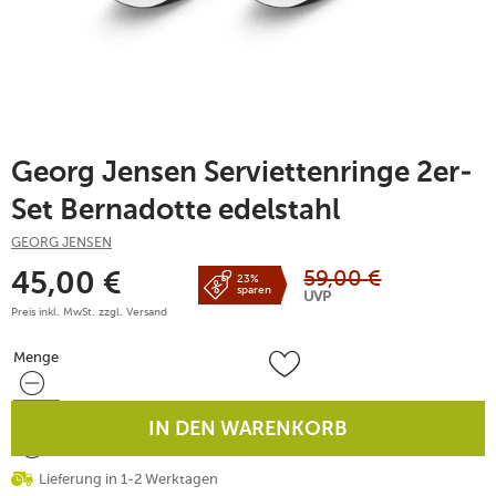
Georg Jensen Serviettenringe 2er-
Set Bernadotte edelstahl
GEORG JENSEN
59,00
€
45,00
€
23%
sparen
UVP
Preis inkl. MwSt. zzgl.
Versand
Menge
Menge
IN DEN WARENKORB
Lieferung in 1-2 Werktagen