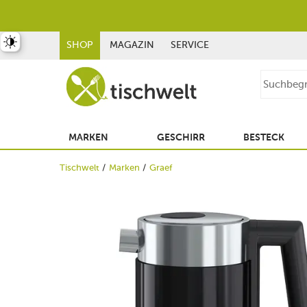
st umschalten
SHOP
MAGAZIN
SERVICE
MARKEN
GESCHIRR
BESTECK
Tischwelt
Marken
Graef