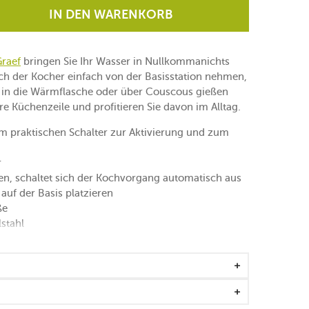
IN DEN WARENKORB
raef
bringen Sie Ihr Wasser in Nullkommanichts
ich der Kocher einfach von der Basisstation nehmen,
e, in die Wärmflasche oder über Couscous gießen
re Küchenzeile und profitieren Sie davon im Alltag.
m praktischen Schalter zur Aktivierung und zum
r
en, schaltet sich der Kochvorgang automatisch aus
auf der Basis platzieren
ße
stahl
 Trockengeh- und Überhitzungsschutz
delstahl, der sich gut reinigen lässt
kgehalten und gelangen nicht in die Tasse