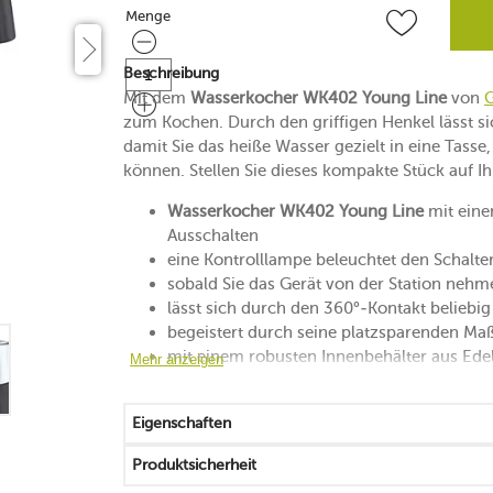
Menge
Menge
Beschreibung
Mit dem
Wasserkocher WK402 Young Line
von
G
zum Kochen. Durch den griffigen Henkel lässt s
damit Sie das heiße Wasser gezielt in eine Tass
können. Stellen Sie dieses kompakte Stück auf Ih
Wasserkocher WK402 Young Line
mit eine
Ausschalten
eine Kontrolllampe beleuchtet den Schalte
sobald Sie das Gerät von der Station nehm
lässt sich durch den 360°-Kontakt beliebig 
begeistert durch seine platzsparenden Ma
mit einem robusten Innenbehälter aus Edel
Mehr anzeigen
der Deckel öffnet sich via Tastendruck
garantierte Sicherheit durch integrierten
Eigenschaften
mit einem herausnehmbaren Kalkfilter aus E
Schmutz und Kalk werden vom Filter zurüc
Produktsicherheit
fasst eine Menge für bis zu 8 Tassen