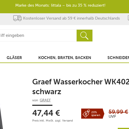
Marke des Monats: Iittala – bis zu 35 % reduziert!
Kostenloser Versand ab 59 € innerhalb Deutschlands
GLÄSER
KOCHEN, BRATEN, BACKEN
SCHNEIDEN
Graef Wasserkocher WK402 
schwarz
von
GRAEF
59,99
€
47,44
€
20%
sparen
UVP
Preis inkl. MwSt. zzgl.
Versand