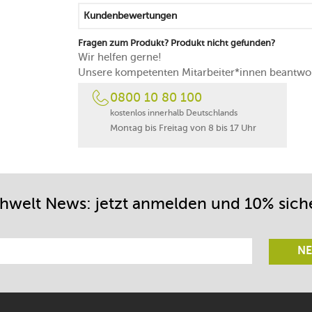
das Außengehäuse besteht aus widerstand
Kundenbewertungen
mit einer gut lesbaren Füllmengenmarkie
die Ladestation besitzt eine Kabelaufwickl
Fragen zum Produkt? Produkt nicht gefunden?
von Hand reinigen
Wir helfen gerne!
Unsere kompetenten Mitarbeiter*innen beantwor
0800 10 80 100
kostenlos innerhalb Deutschlands
Montag bis Freitag von 8 bis 17 Uhr
chwelt News: jetzt anmelden und 10% sich
NE