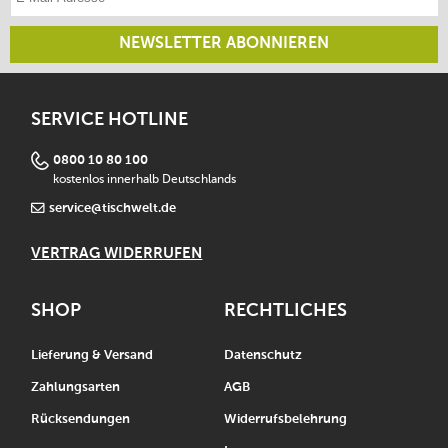
familienfreundlich
der Mega Hopper lässt sich auf Knopfdruck öffnen
NEWSLETTER ABONNIEREN
wird mit einem Sieb für Eiscreme geliefert
15 Jahre Herstellergarantie auf den Motor und die
restlichen Teile, außer Verbrauchsartikel
SERVICE HOTLINE
Einzelteile von Hand unter fließendem Wasser reinigen
0800 10 80 100
kostenlos innerhalb Deutschlands
service@tischwelt.de
VERTRAG WIDERRUFEN
SHOP
RECHTLICHES
Lieferung & Versand
Datenschutz
Zahlungsarten
AGB
Rücksendungen
Widerrufsbelehrung