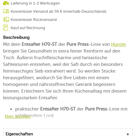
Lieferung in 1-2 Werktagen
Kostenloser Versand ab 59 € innerhalb Deutschlands
Kostenloser Rückversand
Kauf auf Rechnung
Beschreibung
Mit dem
Entsafter H70-ST
der
Pure Press
-Linie von
Hurom
bringen Sie Gesundheit in extra feiner Reinform auf den
Tisch. Äußerst fruchtfleischarme und fantastische
Safttexturen entstehen, weil der Saft durch ein besonders
feinmaschiges Sieb extrahiert wird. So werden Stücke
herausgefiltert, wodurch Sie Ihre Lieben mit einem
homogenen und nährstoffreichen Getränk begeistern
können. Erleichtern Sie sich Ihren Küchenalltag mit diesem
leistungsstarken Entsafter.
praktischer
Entsafter H70-ST
der
Pure Press
-Linie mit
schillerndem Look
Mehr anzeigen
mit einem Sieb, das für eine besonders feine Konsistenz
des Saftes sorgt
Eigenschaften
die Nährstoffe und Vitamine der Zutaten werden durch