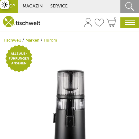
st umschalten
SHOP
MAGAZIN
SERVICE
0
Tischwelt
Marken
Hurom