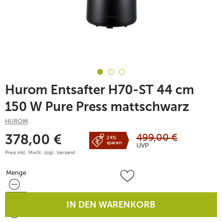
Hurom Entsafter H70-ST 44 cm
150 W Pure Press mattschwarz
HUROM
499,00
€
378,00
€
24%
sparen
UVP
Preis inkl. MwSt. zzgl.
Versand
Menge
Menge
IN DEN WARENKORB