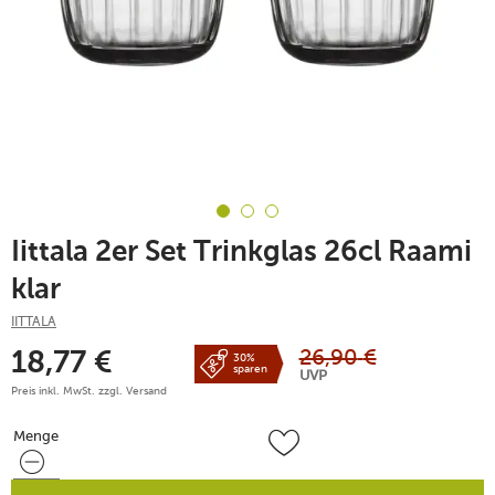
Iittala 2er Set Trinkglas 26cl Raami
klar
IITTALA
26,90
€
18,77
€
30%
sparen
UVP
Preis inkl. MwSt. zzgl.
Versand
Menge
Menge