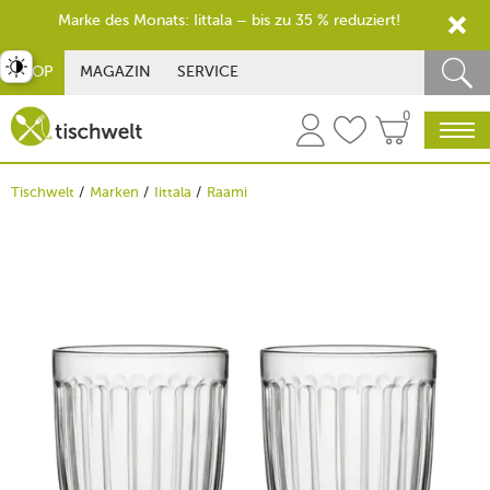
Marke des Monats: Iittala – bis zu 35 % reduziert!
st umschalten
SHOP
MAGAZIN
SERVICE
0
Tischwelt
Marken
Iittala
Raami