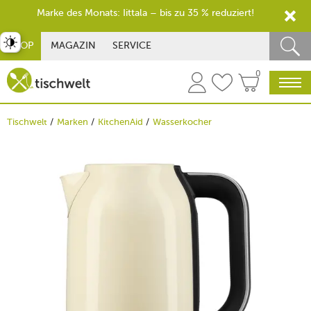
Marke des Monats: Iittala – bis zu 35 % reduziert!
st umschalten
SHOP
MAGAZIN
SERVICE
0
Tischwelt
Marken
KitchenAid
Wasserkocher