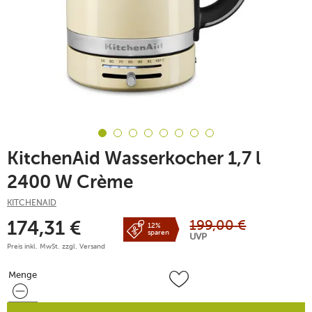
KitchenAid Wasserkocher 1,7 l
2400 W Crème
KITCHENAID
199,00
€
174,31
€
12%
sparen
UVP
Preis inkl. MwSt. zzgl.
Versand
Menge
Menge