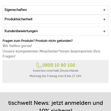
Verwandten entspannter wird, weil ein ständiges
Nachkochen entfällt
Eigenschaften
widerstandsfähiger Korpus aus Edelstahl
für ein punktgenaues und tropffreies Ausgießen
Produktsicherheit
abnehmbarer Kalkfilter erleichtert die Reinigung
360°-Basis mit Netzkabel macht die Ausrichtung nach
Kundenbewertungen
allen Seiten hin möglich
Silhouette mit klaren Linien
Fragen zum Produkt? Produkt nicht gefunden?
gut fassbarer Griff für ein einfaches Handling
Wir helfen gerne!
mit Kabelaufwicklung im Sockel
Unsere kompetenten Mitarbeiter*innen beantworten Ihre
Öffnungstaste erleichtert das Befüllen
Fragen!
Kontrollfenster zeigt den Wasserstand an
0800 10 80 100
Innenseite aus gebürstetem Edelstahl erhält die Qualität
des Wassers
kostenlos innerhalb Deutschlands
Montag bis Freitag von 8 bis 17 Uhr
mit Audiosignal und Anzeigeleuchte
lässt sich leicht von Hand reinigen
tischwelt News: jetzt anmelden und
10% sichern!