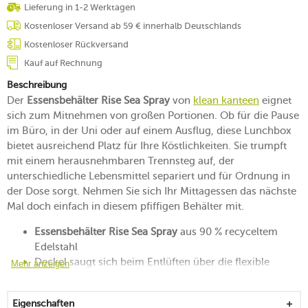
Lieferung in 1-2 Werktagen
Kostenloser Versand ab 59 € innerhalb Deutschlands
Kostenloser Rückversand
Kauf auf Rechnung
Beschreibung
Der
Essensbehälter Rise Sea Spray
von
klean kanteen
eignet
sich zum Mitnehmen von großen Portionen. Ob für die Pause
im Büro, in der Uni oder auf einem Ausflug, diese Lunchbox
bietet ausreichend Platz für Ihre Köstlichkeiten. Sie trumpft
mit einem herausnehmbaren Trennsteg auf, der
unterschiedliche Lebensmittel separiert und für Ordnung in
der Dose sorgt. Nehmen Sie sich Ihr Mittagessen das nächste
Mal doch einfach in diesem pfiffigen Behälter mit.
Essensbehälter Rise Sea Spray
aus 90 % recyceltem
Edelstahl
Deckel saugt sich beim Entlüften über die flexible
Mehr anzeigen
Ecklasche sicher an der Box fest und hält dicht
geruchs- und geschmacksneutral sowie rostfrei
Eigenschaften
mit einem Trennsteg, der an zwei Stellen in der Dose