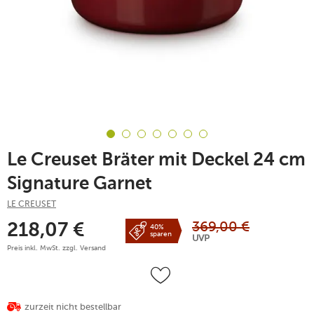
Le Creuset Bräter mit Deckel 24 cm
Signature Garnet
LE CREUSET
369,00
€
218,07
€
40%
sparen
UVP
Preis inkl. MwSt. zzgl.
Versand
zurzeit nicht bestellbar