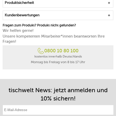
Produktsicherheit
Ofenhandschuhen sicher greifen
ein Must-have für den Küchenalltag
Kundenbewertungen
macht auch beim Servieren auf der Tafel eine gute Figur
bei einer Nutzung mit mittleren Temperaturen wird das
Fragen zum Produkt? Produkt nicht gefunden?
Material geschont
Wir helfen gerne!
zum Umplatzieren immer anheben und nicht auf den
Unsere kompetenten Mitarbeiter*innen beantworten Ihre
Kochfeldern hin und her schieben
Fragen!
nicht für die Verwendung mit scheuernden oder
0800 10 80 100
metallischen Utensilien geeignet
für alle Herdarten geeignet
kostenlos innerhalb Deutschlands
Montag bis Freitag von 8 bis 17 Uhr
mit Deckel hitzebeständig bis 260 °C
backofen- und gefrierfachgeeignet
zum Schutz der Patina wird die Handwäsche empfohlen
30 Jahre Garantie des Herstellers
in Frankreich gefertigt
tischwelt News: jetzt anmelden und
10% sichern!
E-Mail-Adresse eintragen