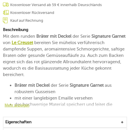
Kostenloser Versand ab 59 € innerhalb Deutschlands
Kostenloser Rückversand
Kauf auf Rechnung
Beschreibung
Mit dem runden
Bräter mit Deckel
der Serie
Signature Garnet
von
Le Creuset
bereiten Sie mühelos verführerisch
dampfende Suppen, aromaintensive Schmorgerichte, saftige
Braten oder gesunde Gemüseaufläufe zu. Auch zum Backen
eignet sich das rot glänzende Allroundtalent hervorragend,
wodurch es die Basisausstattung jeder Küche gekonnt
bereichert.
Bräter mit Deckel
der Serie
Signature Garnet
aus
robustem Gusseisen
mit einer langlebigen Emaille versehen
das hochwertige Material speichert und leitet die
Mehr anzeigen
Wärme ausgezeichnet
für mehr Saftigkeit schließt der Deckel dicht und hält
Eigenschaften
Dämpfe im Gericht
Knauf des Deckels lässt sich auch mit