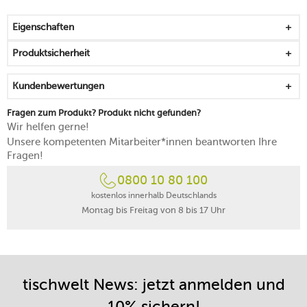
besteht aus 80 % Leder und 20 % natürlichem Gummi
nur Getränke bis max. 60 °C auf dem Tischset
Eigenschaften
platzieren
Leder nimmt als offenporiges Material
Produktsicherheit
Verschmutzungen leicht auf, daher nach der Nutzung
zügig abwischen
Kundenbewertungen
Fragen zum Produkt? Produkt nicht gefunden?
Wir helfen gerne!
Unsere kompetenten Mitarbeiter*innen beantworten Ihre
Fragen!
0800 10 80 100
kostenlos innerhalb Deutschlands
Montag bis Freitag von 8 bis 17 Uhr
tischwelt News: jetzt anmelden und
10% sichern!