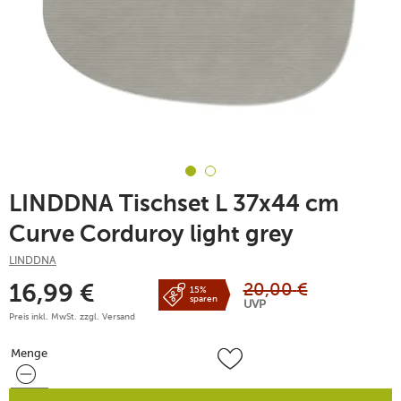
LINDDNA Tischset L 37x44 cm
Curve Corduroy light grey
LINDDNA
20,00
€
16,99
€
15%
sparen
UVP
Preis inkl. MwSt. zzgl.
Versand
Menge
Menge