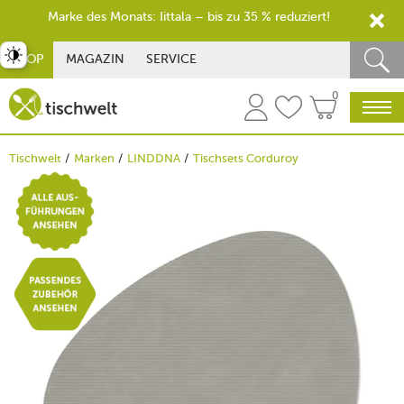
Marke des Monats: Iittala – bis zu 35 % reduziert!
st umschalten
SHOP
MAGAZIN
SERVICE
0
Tischwelt
Marken
LINDDNA
Tischsets Corduroy