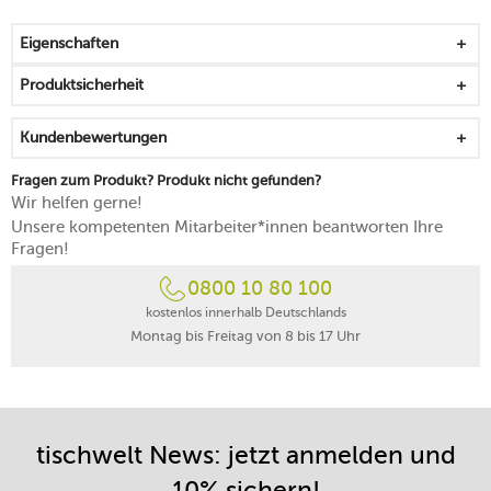
der Tafel
als Basis für Ihre Tischdekoration
Eigenschaften
nur Getränke bis max. 60 °C auf dem Tischset
platzieren
Produktsicherheit
Leder nimmt als offenporiges Material
Verschmutzungen leicht auf, daher nach der Nutzung
Kundenbewertungen
zügig abwischen
Fragen zum Produkt? Produkt nicht gefunden?
Wir helfen gerne!
Unsere kompetenten Mitarbeiter*innen beantworten Ihre
Fragen!
0800 10 80 100
kostenlos innerhalb Deutschlands
Montag bis Freitag von 8 bis 17 Uhr
tischwelt News: jetzt anmelden und
10% sichern!