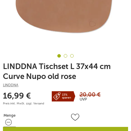
LINDDNA Tischset L 37x44 cm
Curve Nupo old rose
LINDDNA
20,00
€
16,99
€
15%
sparen
UVP
Preis inkl. MwSt. zzgl.
Versand
Menge
Menge