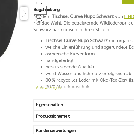
Beschreibung
Mit dem
Tischset Curve Nupo Schwarz
von
LIN
richtige Wahl. Die begeisternde Wildlederoptik 
Schwarz harmonisch in Ihren Stil ein.
Tischset Curve Nupo Schwarz
mit organis
weiche Linienführung und abgerundete E
ästhetische Kurvenform
handgefertigt
herausragende Qualität
weist Wasser und Schmutz erfolgreich ab
80 % recyceltes Leder mit Öko-Tex-Zertifi
20 % Naturkautschuk
Mehr anzeigen
robust, dekorativ und formschön
nur Flüssigkeiten unter 60 °C auf dem Set 
Eigenschaften
Reinigung von Hand mit einem feuchten 
lebenslange Herstellergarantie
Produktsicherheit
in Dänemark gefertigt
Kundenbewertungen