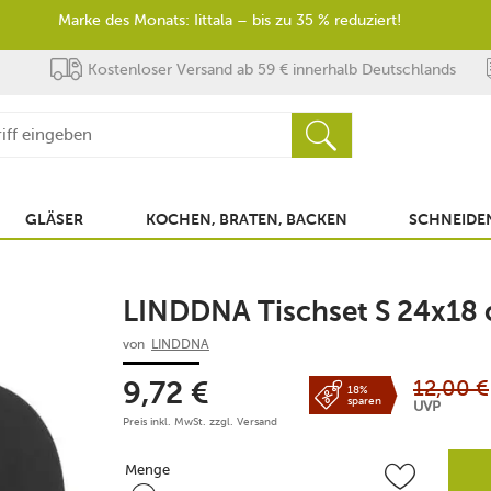
Marke des Monats: Iittala – bis zu 35 % reduziert!
Kostenloser Versand ab 59 € innerhalb Deutschlands
GLÄSER
KOCHEN, BRATEN, BACKEN
SCHNEIDEN
LINDDNA Tischset S 24x18
von
LINDDNA
12,00
€
9,72
€
18%
sparen
UVP
Preis inkl. MwSt. zzgl.
Versand
Menge
Menge