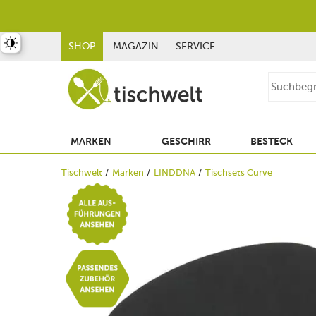
st umschalten
SHOP
MAGAZIN
SERVICE
MARKEN
GESCHIRR
BESTECK
Tischwelt
Marken
LINDDNA
Tischsets Curve