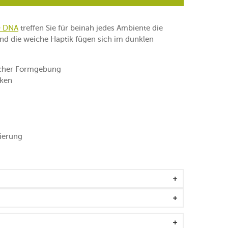
D DNA
treffen Sie für beinah jedes Ambiente die
und die weiche Haptik fügen sich im dunklen
cher Formgebung
cken
zierung
abstellen
Tuch