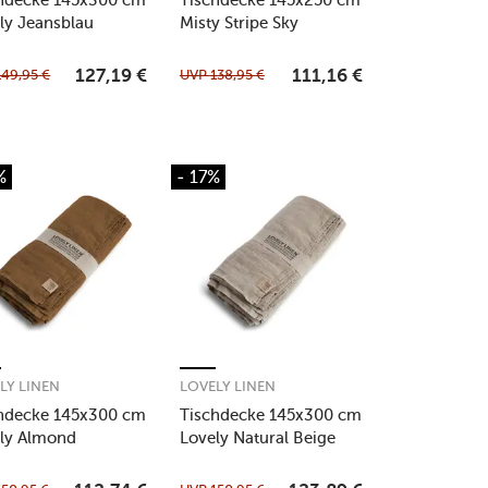
ly Jeansblau
Misty Stripe Sky
149,95
€
UVP
138,95
€
127,19
€
111,16
€
%
- 17%
LY LINEN
LOVELY LINEN
hdecke 145x300 cm
Tischdecke 145x300 cm
ly Almond
Lovely Natural Beige