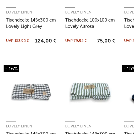
LOVELY LINEN
LOVELY LINEN
LOVE
Tischdecke 145x300 cm
Tischdecke 100x100 cm
Tisc
Lovely Light Grey
Lovely Altrosa
Love
UVP
153,95
€
UVP
79,95
€
UVP
124,00
€
75,00
€
- 16%
- 15
LOVELY LINEN
LOVELY LINEN
LOVE
Tischdecke 145x300 cm
Tischdecke 145x300 cm
Tisc