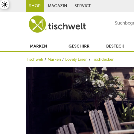
st umschalten
SHOP
MAGAZIN
SERVICE
MARKEN
GESCHIRR
BESTECK
Tischwelt
Marken
Lovely Linen
Tischdecken