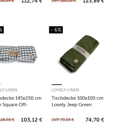
150,95
€
UVP
150,95
€
112,74
€
123,89
€
%
- 6%
LY LINEN
LOVELY LINEN
hdecke 145x250 cm
Tischdecke 100x100 cm
y Square Off-
Lovely Jeep Green
e/Graphite
128,90
€
UVP
79,95
€
103,12
€
74,70
€