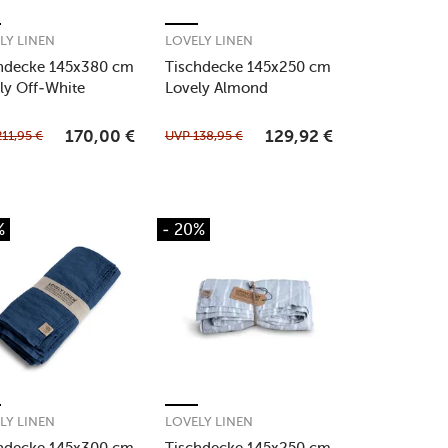
LY LINEN
LOVELY LINEN
hdecke 145x380 cm
Tischdecke 145x250 cm
ly Off-White
Lovely Almond
211,95
€
UVP
138,95
€
170,00
€
129,92
€
%
- 20%
LY LINEN
LOVELY LINEN
hdecke 145x300 cm
Tischdecke 145x250 cm