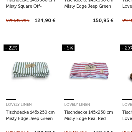
Misty Square Off-
Misty Edge Jeep Green
Love
White/Graphite
UVP
149,90
€
UVP
124,90
€
150,95
€
- 22%
- 5%
- 25
LOVELY LINEN
LOVELY LINEN
LOVE
Tischdecke 145x250 cm
Tischdecke 145x250 cm
Tisc
Misty Edge Jeep Green
Misty Edge Real Red
Love