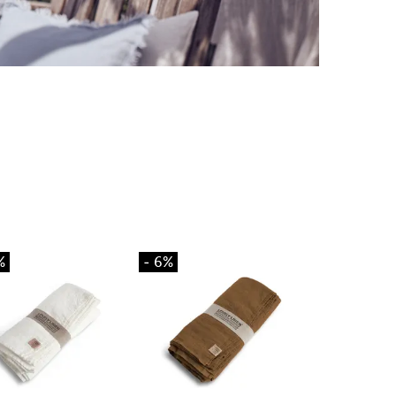
%
- 6%