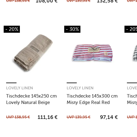
UVP
138,95
€
UVP
139,95
€
UVP
108,00
€
132,58
€
- 20%
- 30%
- 20
LOVELY LINEN
LOVELY LINEN
LOVE
Tischdecke 145x250 cm
Tischdecke 145x300 cm
Tisc
Lovely Natural Beige
Misty Edge Real Red
Mist
Whit
UVP
138,95
€
UVP
139,95
€
UVP
111,16
€
97,14
€