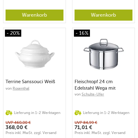
Warenkorb
Warenkorb
- 20%
- 16%
Terrine Sanssouci Weiß
Fleischtopf 24 cm
Edelstahl Wega mit
von
Rosenthal
Glasdeckel
von
Schulte-Ufer
Lieferung in 1-2 Werktagen
Lieferung in 1-2 Werktagen
UVP
460,00
€
UVP
84,99
€
368,00
€
71,01
€
Preis inkl. MwSt. zzgl. Versand
Preis inkl. MwSt. zzgl. Versand