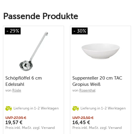
Passende Produkte
- 29%
- 30%
Schöpflöffel 6 cm
Suppenteller 20 cm TAC
Edelstahl
Gropius Weiß
von
Rösle
von
Rosenthal
Lieferung in 1-2 Werktagen
Lieferung in 1-2 Werktagen
UVP
27,95
€
UVP
23,50
€
19,57
€
16,45
€
Preis inkl. MwSt. zzgl. Versand
Preis inkl. MwSt. zzgl. Versand