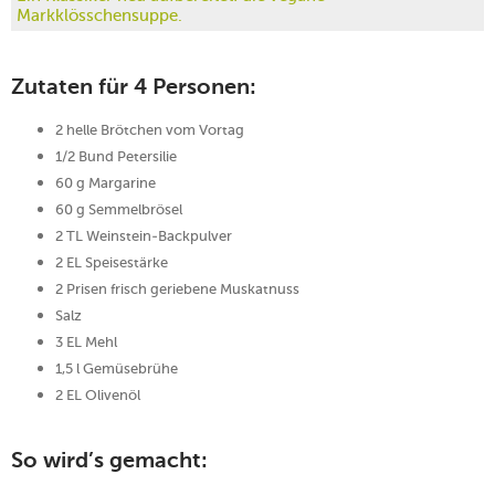
Markklösschensuppe.
Zutaten für 4 Personen:
2 helle Brötchen vom Vortag
1/2 Bund Petersilie
60 g Margarine
60 g Semmelbrösel
2 TL Weinstein-Backpulver
2 EL Speisestärke
2 Prisen frisch geriebene Muskatnuss
Salz
3 EL Mehl
1,5 l Gemüsebrühe
2 EL Olivenöl
So wird’s gemacht: