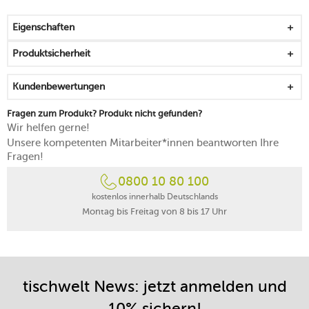
6,5 mm) und 1,5 mm breite Tagliolini
einfach zu bedienender Regler ermöglicht 10
Eigenschaften
unterschiedliche Teigstärken
mehr Geschmack durch durchlässige Oberfläche der
Produktsicherheit
Nudeln
mit leicht zu befestigender Tischklammer
Kundenbewertungen
abnehmbare Kämme und Schaber aus bestem
Polymerharz
Fragen zum Produkt? Produkt nicht gefunden?
Stabilität und Sicherheit durch Füße aus Gummi
Wir helfen gerne!
Kurbel liegt mit dem gut fassbaren Griff angenehm in
Unsere kompetenten Mitarbeiter*innen beantworten Ihre
den Händen
Fragen!
lässt sich leicht und kräfteschonend bedienen
0800 10 80 100
Sonderzubehör macht die Herstellung von weiteren
Nudelarten möglich
kostenlos innerhalb Deutschlands
Montag bis Freitag von 8 bis 17 Uhr
Reinigung der Oberfläche mit einem Tuch
Kämme können zum einfachen Reinigen abgenommen
werden
Made in Italy
tischwelt News: jetzt anmelden und
10% sichern!