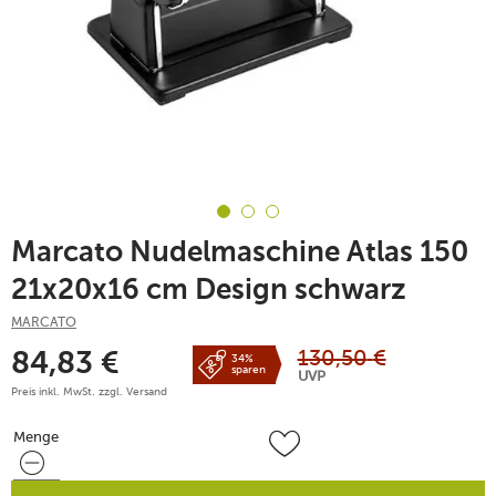
Marcato Nudelmaschine Atlas 150
21x20x16 cm Design schwarz
MARCATO
130,50
€
84,83
€
34%
sparen
UVP
Preis inkl. MwSt. zzgl.
Versand
Menge
Menge