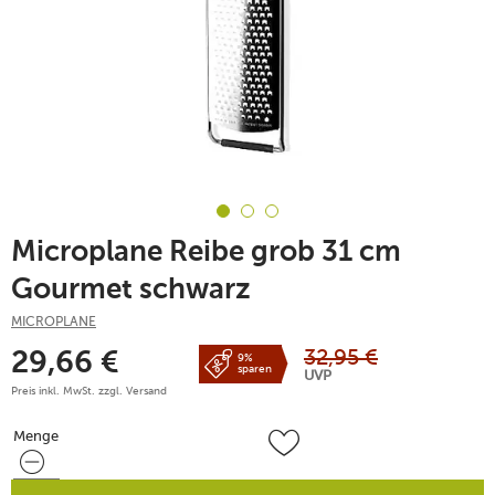
Microplane Reibe grob 31 cm
Gourmet schwarz
MICROPLANE
32,95
€
29,66
€
9%
sparen
UVP
Preis inkl. MwSt. zzgl.
Versand
Menge
Menge