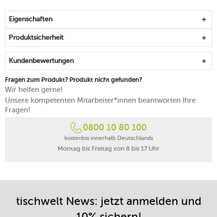
Handhabung
Maße der Reibefläche: 12,6x6 cm
Eigenschaften
mit Schutzhülle für eine sichere und klingenschonende
Lagerung
Produktsicherheit
rutschfester Gummifuß sichert die Nutzung ab
lässt sich einfach unter fließendem Wasser abspülen
Kundenbewertungen
spülmaschinengeeignet, außer Schutzhülle
Fragen zum Produkt? Produkt nicht gefunden?
Wir helfen gerne!
Unsere kompetenten Mitarbeiter*innen beantworten Ihre
Fragen!
0800 10 80 100
kostenlos innerhalb Deutschlands
Montag bis Freitag von 8 bis 17 Uhr
tischwelt News: jetzt anmelden und
10% sichern!