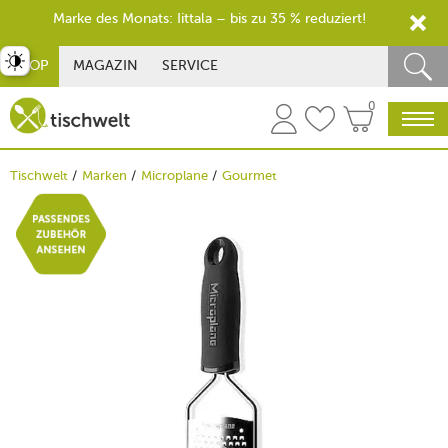
Marke des Monats: Iittala – bis zu 35 % reduziert!
st umschalten
SHOP
MAGAZIN
SERVICE
0
Tischwelt
Marken
Microplane
Gourmet