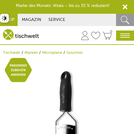
Marke des Monats: Iittala – bis zu 35 % reduziert!
st umschalten
SHOP
MAGAZIN
SERVICE
0
Tischwelt
Marken
Microplane
Gourmet