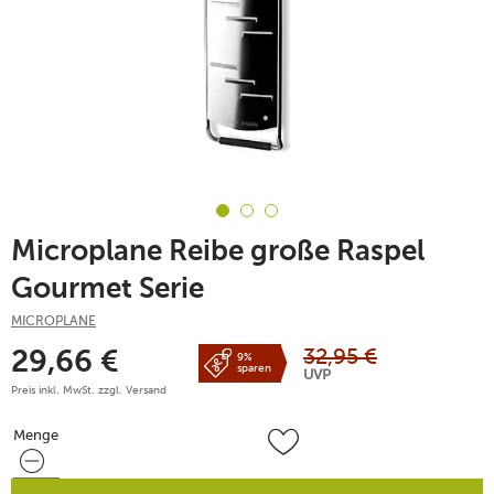
Microplane Reibe große Raspel
Gourmet Serie
MICROPLANE
32,95
€
29,66
€
9%
sparen
UVP
Preis inkl. MwSt. zzgl.
Versand
Menge
Menge