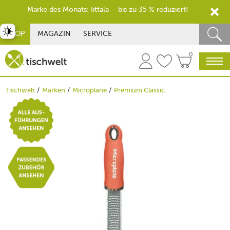
Marke des Monats: Iittala – bis zu 35 % reduziert!
st umschalten
SHOP
MAGAZIN
SERVICE
0
Tischwelt
Marken
Microplane
Premium Classic