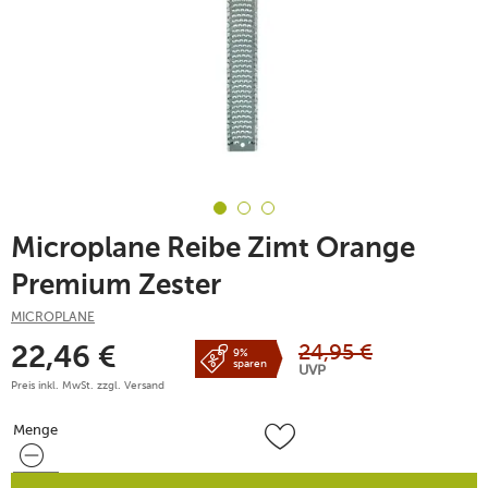
Microplane Reibe Zimt Orange
Premium Zester
MICROPLANE
24,95
€
22,46
€
9%
sparen
UVP
Preis inkl. MwSt. zzgl.
Versand
Menge
Menge