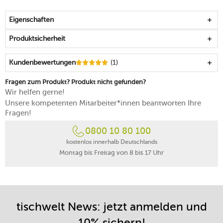
Griff aus Kunststoff
in verschiedenen Farben erhältlich
Eigenschaften
spülmaschinenfest, Lebensmittelreste lassen sich aber
auch ganz einfach unter fließendem Wasser
Produktsicherheit
auswaschen
Kundenbewertungen
(1)
Fragen zum Produkt? Produkt nicht gefunden?
Wir helfen gerne!
Unsere kompetenten Mitarbeiter*innen beantworten Ihre
Fragen!
0800 10 80 100
kostenlos innerhalb Deutschlands
Montag bis Freitag von 8 bis 17 Uhr
tischwelt News: jetzt anmelden und
10% sichern!