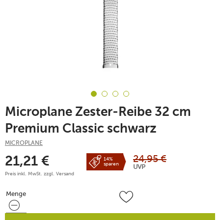
Microplane Zester-Reibe 32 cm
Premium Classic schwarz
MICROPLANE
24,95
€
21,21
€
14%
sparen
UVP
Preis inkl. MwSt. zzgl.
Versand
Menge
Menge