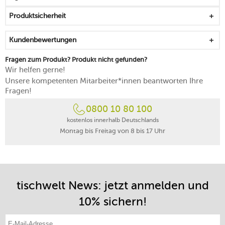
Maße der Reibefläche: 20,3 cm x 2,5 cm
Produktsicherheit
kommt mit einer Schutzhülle daher, die für die
Lagerung sinnvoll ist
Kundenbewertungen
spülmaschinenfest, außer Schutzhülle
Fragen zum Produkt? Produkt nicht gefunden?
Wir helfen gerne!
Unsere kompetenten Mitarbeiter*innen beantworten Ihre
Fragen!
0800 10 80 100
kostenlos innerhalb Deutschlands
Montag bis Freitag von 8 bis 17 Uhr
tischwelt News: jetzt anmelden und
10% sichern!
E-Mail-Adresse eintragen