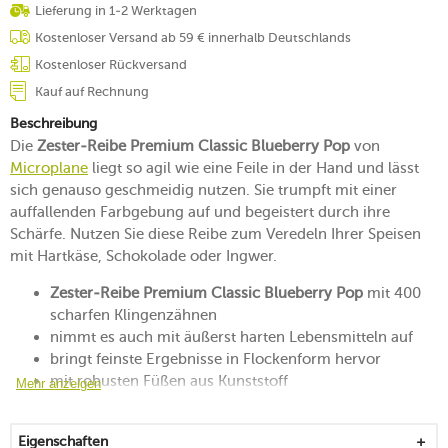
Lieferung in 1-2 Werktagen
Kostenloser Versand ab 59 € innerhalb Deutschlands
Kostenloser Rückversand
Kauf auf Rechnung
Beschreibung
Die
Zester-Reibe Premium Classic Blueberry Pop
von
Microplane
liegt so agil wie eine Feile in der Hand und lässt
sich genauso geschmeidig nutzen. Sie trumpft mit einer
auffallenden Farbgebung auf und begeistert durch ihre
Schärfe. Nutzen Sie diese Reibe zum Veredeln Ihrer Speisen
mit Hartkäse, Schokolade oder Ingwer.
Zester-Reibe Premium Classic Blueberry Pop
mit 400
scharfen Klingenzähnen
nimmt es auch mit äußerst harten Lebensmitteln auf
bringt feinste Ergebnisse in Flockenform hervor
mit robusten Füßen aus Kunststoff
Mehr anzeigen
der Griff ist weich und liegt gut in der Hand
kann in der Küchenschublade oder über die Öse
Eigenschaften
hängend gelagert werden