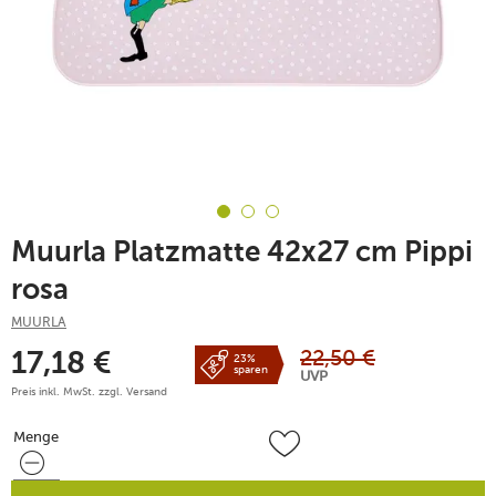
Muurla Platzmatte 42x27 cm Pippi
rosa
MUURLA
22,50
€
17,18
€
23%
sparen
UVP
Preis inkl. MwSt. zzgl.
Versand
Menge
Menge