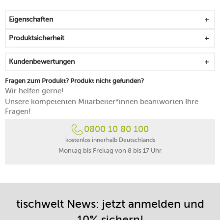
damit das gemeinsame Essen zu einer schönen
Erfahrung wird
Eigenschaften
schützt den Tisch vor Verschmutzungen
mit rutschhemmender Rückseite
Produktsicherheit
kann platzsparend gelagert werden
spülmaschinengeeignet
Kundenbewertungen
Fragen zum Produkt? Produkt nicht gefunden?
Wir helfen gerne!
Unsere kompetenten Mitarbeiter*innen beantworten Ihre
Fragen!
0800 10 80 100
kostenlos innerhalb Deutschlands
Montag bis Freitag von 8 bis 17 Uhr
tischwelt News: jetzt anmelden und
10% sichern!