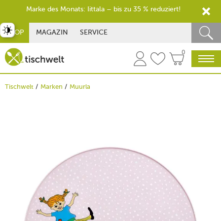
Marke des Monats: Iittala – bis zu 35 % reduziert!
st umschalten
SHOP
MAGAZIN
SERVICE
0
Tischwelt
Marken
Muurla