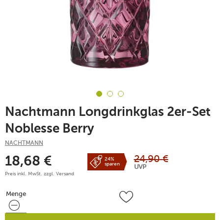
Nachtmann Longdrinkglas 2er-Set
Noblesse Berry
NACHTMANN
24,90
€
18,68
€
24%
sparen
UVP
Preis inkl. MwSt. zzgl.
Versand
Menge
Menge