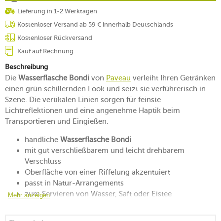
Lieferung in 1-2 Werktagen
Kostenloser Versand ab 59 € innerhalb Deutschlands
Kostenloser Rückversand
Kauf auf Rechnung
Beschreibung
Die
Wasserflasche Bondi
von
Paveau
verleiht Ihren Getränken
einen grün schillernden Look und setzt sie verführerisch in
Szene. Die vertikalen Linien sorgen für feinste
Lichtreflektionen und eine angenehme Haptik beim
Transportieren und Eingießen.
handliche
Wasserflasche Bondi
mit gut verschließbarem und leicht drehbarem
Verschluss
Oberfläche von einer Riffelung akzentuiert
passt in Natur-Arrangements
zum Servieren von Wasser, Saft oder Eistee
Mehr anzeigen
mundgeblasen, langlebig und wiederverwendbar
Handwäsche empfohlen