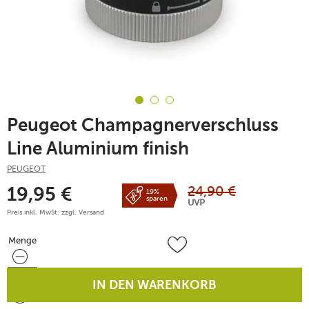
Peugeot Champagnerverschluss
Line Aluminium finish
PEUGEOT
24,90
€
19,95
€
19%
sparen
UVP
Preis inkl. MwSt. zzgl.
Versand
Menge
Menge
IN DEN WARENKORB