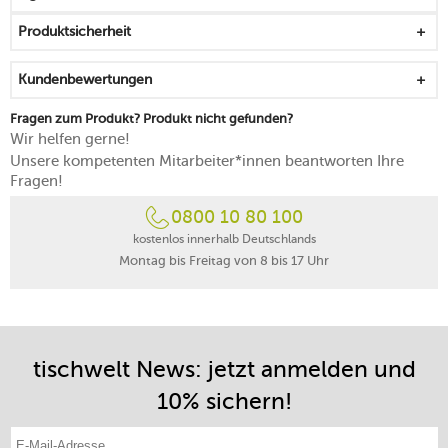
alltagstaugliches, strapazierfähiges Finish
Produktsicherheit
5 Jahre Herstellergarantie
Kundenbewertungen
Fragen zum Produkt? Produkt nicht gefunden?
Wir helfen gerne!
Unsere kompetenten Mitarbeiter*innen beantworten Ihre
Fragen!
0800 10 80 100
kostenlos innerhalb Deutschlands
Montag bis Freitag von 8 bis 17 Uhr
tischwelt News: jetzt anmelden und
10% sichern!
E-Mail-Adresse eintragen