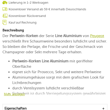
Lieferung in 1-2 Werktagen
Kostenloser Versand ab 59 € innerhalb Deutschlands
Kostenloser Rückversand
Kauf auf Rechnung
Beschreibung
Der
Perlwein-Korken
der Serie
Line Aluminium
von
Peugeot
verschließt Ihre Schaumweine besonders luftdicht und sicher.
So bleiben die Perlage, die Frische und der Geschmack von
Champagner oder Sekt mehrere Tage erhalten.
Perlwein-Korken Line Aluminium
mit geriffelter
Oberfläche
eignet sich für Prosecco, Sekt und weitere Perlweine
Aluminiumgehäuse sorgt mit dem grafischen Look für
Lichtbrechungen
durch Ventilsystem luftdicht verschließbar
Sicherheit ist durch Verriegelungssystem gewährleistet
Mehr anzeigen
auch nach mehreren Tagen sind Schaumweine frei von
Qualitätsverlust
Eigenschaften
sitzt auf allen Flaschen für Schaumweine hervorragend