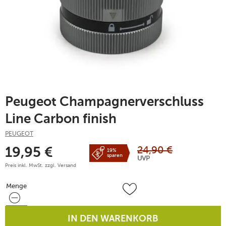
Peugeot Champagnerverschluss
Line Carbon finish
PEUGEOT
24,90
€
19,95
€
19%
sparen
UVP
Preis inkl. MwSt. zzgl.
Versand
Menge
Menge
IN DEN WARENKORB