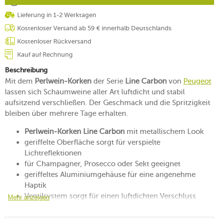
Lieferung in 1-2 Werktagen
Kostenloser Versand ab 59 € innerhalb Deutschlands
Kostenloser Rückversand
Kauf auf Rechnung
Beschreibung
Mit dem
Perlwein-Korken
der Serie
Line Carbon
von
Peugeot
lassen sich Schaumweine aller Art luftdicht und stabil
aufsitzend verschließen. Der Geschmack und die Spritzigkeit
bleiben über mehrere Tage erhalten.
Perlwein-Korken Line Carbon
mit metallischem Look
geriffelte Oberfläche sorgt für verspielte
Lichtreflektionen
für Champagner, Prosecco oder Sekt geeignet
geriffeltes Aluminiumgehäuse für eine angenehme
Haptik
Ventilsystem sorgt für einen luftdichten Verschluss
Mehr anzeigen
System für die Verriegelung sorgt für Stabilität
erhält die Qualität der Perlweine