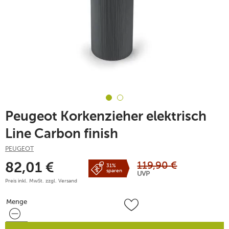
Peugeot Korkenzieher elektrisch
Line Carbon finish
PEUGEOT
119,90
€
82,01
€
31%
sparen
UVP
Preis inkl. MwSt. zzgl.
Versand
Menge
Menge