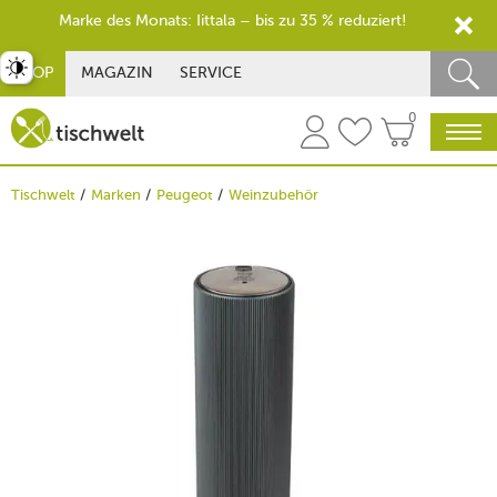
Marke des Monats: Iittala – bis zu 35 % reduziert!
st umschalten
SHOP
MAGAZIN
SERVICE
0
Tischwelt
Marken
Peugeot
Weinzubehör