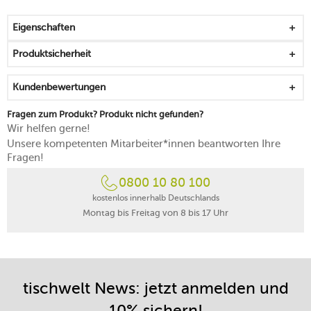
zügiges und ressourcenschonendes Entkorken
schlankes Erscheinungsbild mit metallischem Look
Eigenschaften
rillenförmige Oberfläche für eine angenehme Haptik
Lithium-Ionen-Akku mit einer Laufzeit von 80
Produktsicherheit
Extraktionen
Ladezeit 2,5 Stunden
Kundenbewertungen
Einfallsreichtum trifft auf innovative Technologie und
zeitgemäßes Design
Fragen zum Produkt? Produkt nicht gefunden?
inkl. Kapselschneider mit Carbon-Finish
Wir helfen gerne!
5 Jahre Herstellergarantie
Unsere kompetenten Mitarbeiter*innen beantworten Ihre
Fragen!
0800 10 80 100
kostenlos innerhalb Deutschlands
Montag bis Freitag von 8 bis 17 Uhr
tischwelt News: jetzt anmelden und
10% sichern!