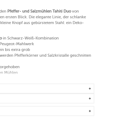
nden
Pfeffer- und Salzmühlen Tahiti Duo
von
en ersten Blick. Die elegante Linie, der schlanke
kleine Knopf aus gebürstetem Stahl: ein Deko-
o
in Schwarz-Weiß-Kombination
em Peugeot-Mahlwerk
in bis extra grob
erden Pfefferkörner und Salzkristalle geschnitten
vorgehoben
en Mühlen
 Pfeffer bis 5 mm Körnergröße
von bis zu 4 mm verwenden
ut in der Hand
ewirtschafteten europäischen Wäldern
erk