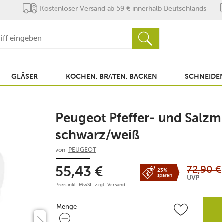
Kostenloser Versand ab 59 € innerhalb Deutschlands
GLÄSER
KOCHEN, BRATEN, BACKEN
SCHNEIDEN
Peugeot Pfeffer- und Salzm
schwarz/weiß
von
PEUGEOT
72,90
€
55,43
€
23%
sparen
UVP
Preis inkl. MwSt. zzgl.
Versand
Menge
Menge