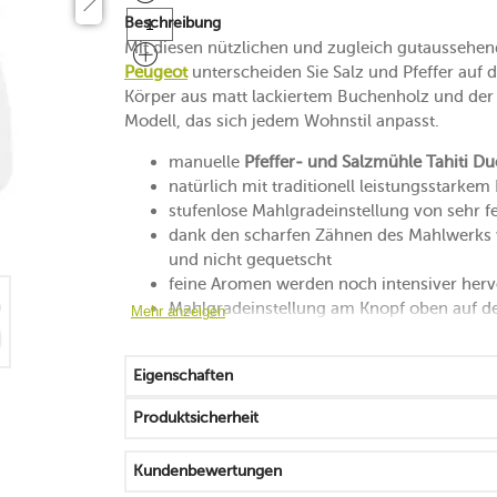
Beschreibung
Mit diesen nützlichen und zugleich gutaussehe
Peugeot
unterscheiden Sie Salz und Pfeffer auf d
Körper aus matt lackiertem Buchenholz und der 
Modell, das sich jedem Wohnstil anpasst.
manuelle
Pfeffer- und Salzmühle Tahiti Du
natürlich mit traditionell leistungsstark
stufenlose Mahlgradeinstellung von sehr fe
dank den scharfen Zähnen des Mahlwerks w
und nicht gequetscht
feine Aromen werden noch intensiver her
Mahlgradeinstellung am Knopf oben auf d
Mehr anzeigen
verarbeitet schwarzen, weißen und grünen
nur trockenes Steinsalz mit einer Größe 
Eigenschaften
liegt durch die ergonomische Form sehr g
das verwendete Holz ist aus nachhaltig b
Produktsicherheit
25 Jahre Herstellergarantie auf das Mahlw
Kundenbewertungen