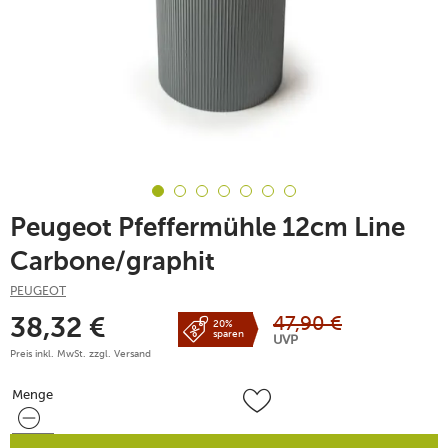
Peugeot Pfeffermühle 12cm Line
Carbone/graphit
PEUGEOT
47,90
€
38,32
€
20%
sparen
UVP
Preis inkl. MwSt. zzgl.
Versand
Menge
Menge