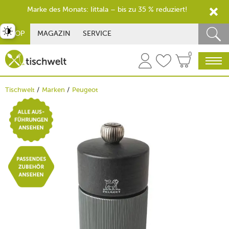
Marke des Monats: Iittala – bis zu 35 % reduziert!
st umschalten
SHOP
MAGAZIN
SERVICE
0
Tischwelt
Marken
Peugeot