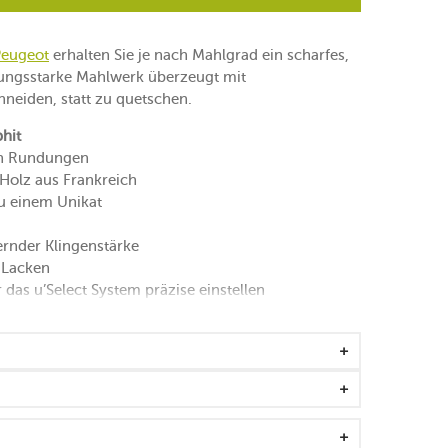
Peugeot
erhalten Sie je nach Mahlgrad ein scharfes,
ungsstarke Mahlwerk überzeugt mit
hneiden, statt zu quetschen.
phit
en Rundungen
Holz aus Frankreich
u einem Unikat
ernder Klingenstärke
 Lacken
 das u’Select System präzise einstellen
rad
Schärfe des Pfeffers hervor
tellung des groben Mahlgrades
eht über den mittleren Mahlgrad
e von 5 mm haben
eeignet