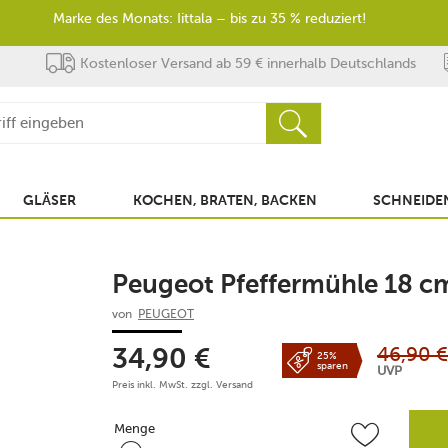
Marke des Monats: Iittala – bis zu 35 % reduziert!
Kostenloser Versand ab 59 € innerhalb Deutschlands
GLÄSER
KOCHEN, BRATEN, BACKEN
SCHNEIDEN
Peugeot Pfeffermühle 18 cm
von
PEUGEOT
46,90
€
34,90
€
25%
sparen
UVP
Preis inkl. MwSt. zzgl.
Versand
Menge
Menge