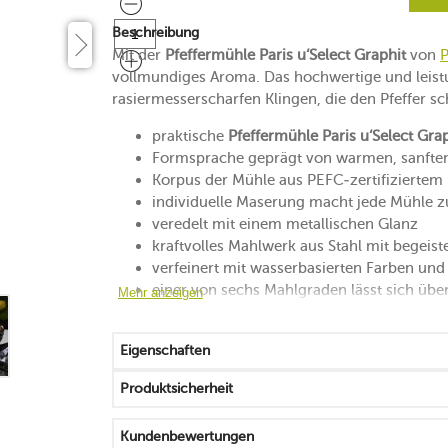
Beschreibung
Mit der
Pfeffermühle Paris u‘Select Graphit
von
vollmundiges Aroma. Das hochwertige und leist
rasiermesserscharfen Klingen, die den Pfeffer sc
praktische
Pfeffermühle Paris u‘Select Gra
Formsprache geprägt von warmen, sanft
Korpus der Mühle aus PEFC-zertifiziertem 
individuelle Maserung macht jede Mühle z
veredelt mit einem metallischen Glanz
kraftvolles Mahlwerk aus Stahl mit begeist
verfeinert mit wasserbasierten Farben und
einer von sechs Mahlgraden lässt sich über
Mehr anzeigen
ermöglicht einen feinen bis groben Mahlg
ein fein eingestellter Mahlgrad bringt die 
Eigenschaften
voller Geschmack entsteht durch die Eins
eine Balance von Aroma und Schärfe entst
Produktsicherheit
Pfefferkörner dürfen eine max. Korngröß
für schwarzen, weißen und roten Pfeffer g
Kundenbewertungen
Handreinigung mit einem Tuch