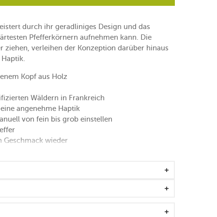
istert durch ihr geradliniges Design und das
härtesten Pfefferkörnern aufnehmen kann. Die
er ziehen, verleihen der Konzeption darüber hinaus
Haptik.
benem Kopf aus Holz
fizierten Wäldern in Frankreich
ür eine angenehme Haptik
uell von fein bis grob einstellen
effer
en Geschmack wieder
Aroma in Balance
von bis zu 5 mm
feffer geeignet
ichter
Stahl
erk