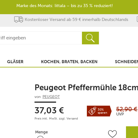
Marke des Monats: Iittala – bis zu 35 % reduziert!
Kostenloser Versand ab 59 € innerhalb Deutschlands
GLÄSER
KOCHEN, BRATEN, BACKEN
SCHNEIDEN
Peugeot Pfeffermühle 18cm
von
PEUGEOT
52,90
€
37,03
€
30%
sparen
UVP
Preis inkl. MwSt. zzgl.
Versand
Menge
Menge