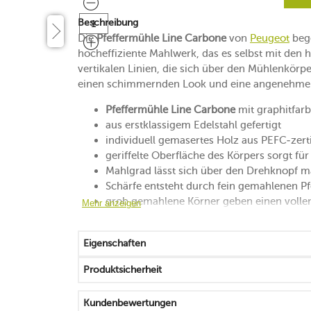
Beschreibung
Die
Pfeffermühle Line Carbone
von
Peugeot
bege
hocheffiziente Mahlwerk, das es selbst mit den 
vertikalen Linien, die sich über den Mühlenkörp
einen schimmernden Look und eine angenehme 
Pfeffermühle Line Carbone
mit graphitfar
aus erstklassigem Edelstahl gefertigt
individuell gemasertes Holz aus PEFC-zerti
geriffelte Oberfläche des Körpers sorgt f
Mahlgrad lässt sich über den Drehknopf man
Schärfe entsteht durch fein gemahlenen Pf
grob gemahlene Körner geben einen voll
Mehr anzeigen
der mittlere Mahlgrad bringt Schärfe und 
für Pfefferkörner mit einem Durchmesser 
Eigenschaften
für schwarzen, grünen, weißen und roten P
die passende Einfüllhilfe finden Sie hier:
Tr
Produktsicherheit
Mahlwerk aus hochwertigem, langlebigem 
von Hand mit einem Tuch abwischen
Kundenbewertungen
25 Jahre Herstellergarantie auf das Mahlw