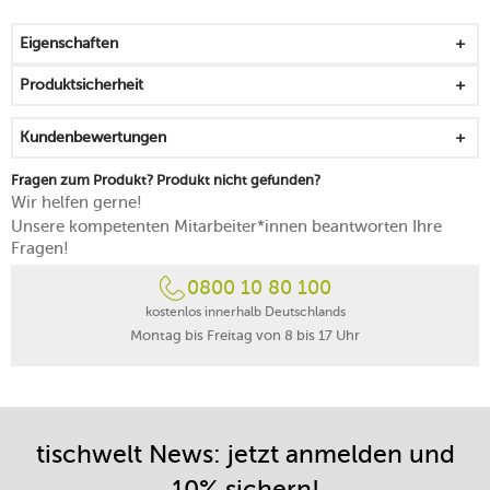
Pfeffer
mit praktischem u’Select-System für wahlweise groben
Eigenschaften
oder fein gemahlenen Pfeffer
aus Edelstahl mit Sichtfenster
Produktsicherheit
ausschließlich weiße und schwarze Pfefferkörner bis zu
einer Größe von 5 mm verwenden
Kundenbewertungen
Peugeot gewährt
25 Jahre Garantie
auf das Mahlwerk
Fragen zum Produkt? Produkt nicht gefunden?
Wir helfen gerne!
Unsere kompetenten Mitarbeiter*innen beantworten Ihre
Fragen!
0800 10 80 100
kostenlos innerhalb Deutschlands
Montag bis Freitag von 8 bis 17 Uhr
tischwelt News: jetzt anmelden und
10% sichern!