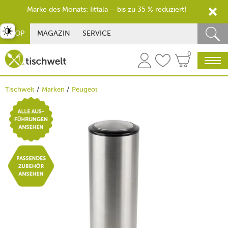
Marke des Monats: Iittala – bis zu 35 % reduziert!
st umschalten
SHOP
MAGAZIN
SERVICE
0
Tischwelt
Marken
Peugeot