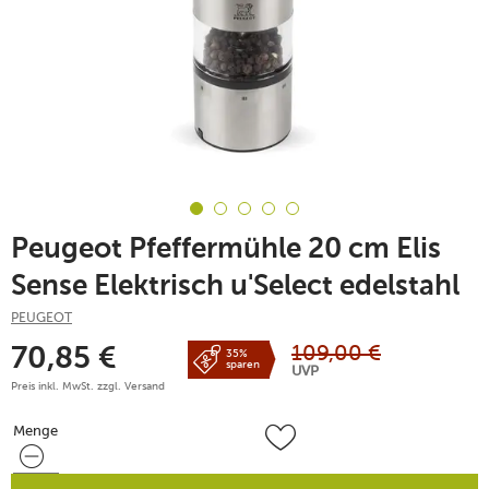
Peugeot Pfeffermühle 20 cm Elis
Sense Elektrisch u'Select edelstahl
PEUGEOT
109,00
€
70,85
€
35%
sparen
UVP
Preis inkl. MwSt. zzgl.
Versand
Menge
Menge