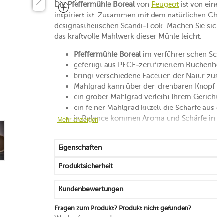
Die
Pfeffermühle Boreal
von
Peugeot
ist von ei
inspiriert ist. Zusammen mit dem natürlichen C
designästhetischen Scandi-Look. Machen Sie sic
das kraftvolle Mahlwerk dieser Mühle leicht.
Pfeffermühle Boreal
im verführerischen Sca
gefertigt aus PECF-zertifiziertem Buchen
bringt verschiedene Facetten der Natur zusa
Mahlgrad kann über den drehbaren Knopf 
ein grober Mahlgrad verleiht Ihrem Gericht
ein feiner Mahlgrad kitzelt die Schärfe aus
in Balance kommen Aroma und Schärfe in d
Mehr anzeigen
kombiniert die Ästhetik Skandinaviens mit 
für schwarzen, weißen und roten Pfeffer g
Eigenschaften
Körner mit einer maximalen Größe von 5 
Handreinigung mit einem Tuch
Produktsicherheit
25 Jahre Herstellergarantie auf das Mahlw
5 Jahre Herstellergarantie auf den Mühlen
Kundenbewertungen
Made in France
Fragen zum Produkt? Produkt nicht gefunden?