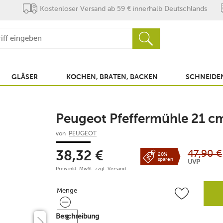
Kostenloser Versand ab 59 € innerhalb Deutschlands
GLÄSER
KOCHEN, BRATEN, BACKEN
SCHNEIDEN
Peugeot Pfeffermühle 21 cm
von
PEUGEOT
47,90
€
38,32
€
20%
sparen
UVP
Preis inkl. MwSt. zzgl.
Versand
Menge
Menge
Beschreibung