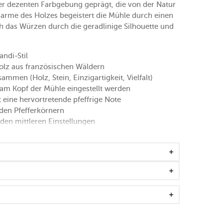
ner dezenten Farbgebung geprägt, die von der Natur
harme des Holzes begeistert die Mühle durch einen
h das Würzen durch die geradlinige Silhouette und
ndi-Stil
holz aus französischen Wäldern
mmen (Holz, Stein, Einzigartigkeit, Vielfalt)
am Kopf der Mühle eingestellt werden
 eine hervortretende pfeffrige Note
 den Pfefferkörnern
en mittleren Einstellungen
französischer Technik-Affinität
eeignet
mm sind geeignet
erk
körper