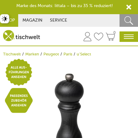
Marke des Monats: Iittala – bis zu 35 % reduziert!
st umschalten
SHOP
MAGAZIN
SERVICE
0
Tischwelt
Marken
Peugeot
Paris
u'Select