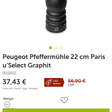
Peugeot Pfeffermühle 22 cm Paris
u‘Select Graphit
PEUGEOT
56,90
€
37,43
€
34%
sparen
UVP
Preis inkl. MwSt. zzgl.
Versand
Menge
Menge