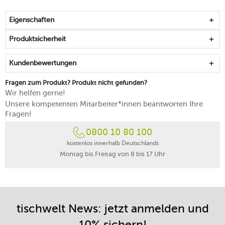
hochleistungsstarkes Mahlwerk aus Stahl mit scharfen
Klingen
Eigenschaften
Lacke und Farben sind wasserbasiert
präzises u’Select System zur Einstellung des
Produktsicherheit
Mahlgrades
in 6 Stufen lässt sich der Mahlgrad von fein bis grob
Kundenbewertungen
festlegen
der feine Mahlgrad bringt die Schärfe hervor
Fragen zum Produkt? Produkt nicht gefunden?
grob gemahlener Pfeffer steht für einen vollmundigen
Wir helfen gerne!
Geschmack
Unsere kompetenten Mitarbeiter*innen beantworten Ihre
die mittleren Mahlgrade balancieren Schärfe und
Fragen!
Geschmack miteinander aus
0800 10 80 100
nur Pfefferkörner mit einer max. Größe von 5 mm
verwenden
kostenlos innerhalb Deutschlands
Montag bis Freitag von 8 bis 17 Uhr
für schwarzen, weißen und roten Pfeffer geeignet
Handreinigung mit einem Tuch
25 Jahre Herstellergarantie auf das Mahlwerk
made in France
tischwelt News: jetzt anmelden und
10% sichern!