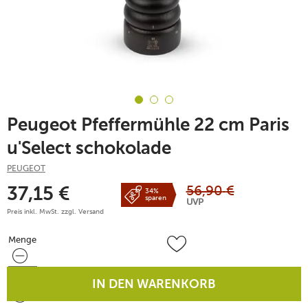
Peugeot Pfeffermühle 22 cm Paris
u'Select schokolade
PEUGEOT
56,90
€
37,15
€
34%
sparen
UVP
Preis inkl. MwSt. zzgl.
Versand
Menge
Menge
IN DEN WARENKORB