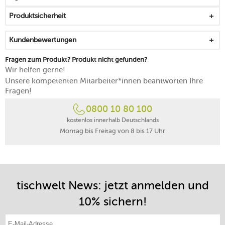
ideal in Kombination mit der passenden Salzmühle
Produktsicherheit
Kundenbewertungen
Fragen zum Produkt? Produkt nicht gefunden?
Wir helfen gerne!
Unsere kompetenten Mitarbeiter*innen beantworten Ihre
Fragen!
0800 10 80 100
kostenlos innerhalb Deutschlands
Montag bis Freitag von 8 bis 17 Uhr
tischwelt News: jetzt anmelden und
10% sichern!
E-Mail-Adresse eintragen