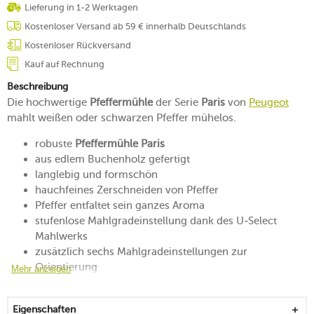
Lieferung in 1-2 Werktagen
Kostenloser Versand ab 59 € innerhalb Deutschlands
Kostenloser Rückversand
Kauf auf Rechnung
Beschreibung
Die hochwertige
Pfeffermühle
der Serie
Paris
von
Peugeot
mahlt weißen oder schwarzen Pfeffer mühelos.
robuste
Pfeffermühle Paris
aus edlem Buchenholz gefertigt
langlebig und formschön
hauchfeines Zerschneiden von Pfeffer
Pfeffer entfaltet sein ganzes Aroma
stufenlose Mahlgradeinstellung dank des U-Select
Mahlwerks
zusätzlich sechs Mahlgradeinstellungen zur
Orientierung
Mehr anzeigen
nur für grünen, weißen oder schwarzen Pfeffer mit bis
zu 5 mm Durchmesser geeignet
Eigenschaften
die passende Einfüllhilfe finden Sie hier:
Trichter