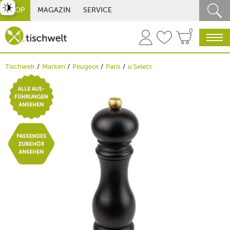
st umschalten
SHOP
MAGAZIN
SERVICE
0
Tischwelt
Marken
Peugeot
Paris
u'Select