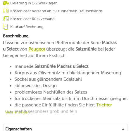
Lieferung in 1-2 Werktagen
Kostenloser Versand ab 59 € innerhalb Deutschlands
Kostenloser Rückversand
Kauf auf Rechnung
Beschreibung
Passend zur ästhetischen Pfeffermühle der Serie
Madras
u'Select
von
Peugeot
überzeugt die
Salzmühle
bei jeder
Gelegenheit auf Ihrem Esstisch.
manuelle
Salzmühle Madras u'Select
Korpus aus Olivenholz mit blickfangender Maserung
Sockel aus glänzendem Edelstahl
stilbewusstes Design
problemloses Nachfüllen des Salzes
für trockenes Steinsalz bis 6 mm Durchmesser geeignet
die passende Einfüllhilfe finden Sie hier:
Trichter
mahlt besonders grob und fein
Mehr anzeigen
griffige Konzeption
auch als schönes Geschenk bestens geeignet
Eigenschaften
bildet mit der passenden Pfeffermühle der Serie ein