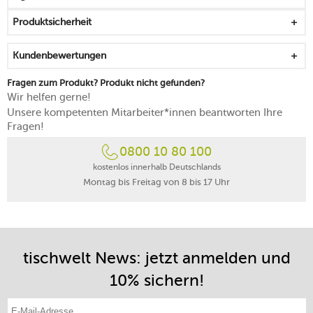
unschlagbares Team
Produktsicherheit
25 Jahre Herstellergarantie auf das Salzmahlwerk aus
"Zirlion" (Zirkonia)
Kundenbewertungen
Fragen zum Produkt? Produkt nicht gefunden?
Wir helfen gerne!
Unsere kompetenten Mitarbeiter*innen beantworten Ihre
Fragen!
0800 10 80 100
kostenlos innerhalb Deutschlands
Montag bis Freitag von 8 bis 17 Uhr
tischwelt News: jetzt anmelden und
10% sichern!
E-Mail-Adresse eintragen