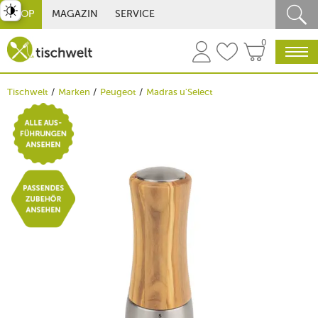
st umschalten
SHOP
MAGAZIN
SERVICE
0
Tischwelt
Marken
Peugeot
Madras u'Select