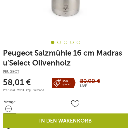
Peugeot Salzmühle 16 cm Madras
u'Select Olivenholz
PEUGEOT
89,90
€
58,01
€
35%
sparen
UVP
Preis inkl. MwSt. zzgl.
Versand
Menge
Menge
IN DEN WARENKORB