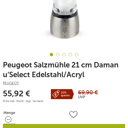
Peugeot Salzmühle 21 cm Daman
u‘Select Edelstahl/Acryl
PEUGEOT
69,90
€
55,92
€
20%
sparen
UVP
Preis inkl. MwSt. zzgl.
Versand
Menge
Menge