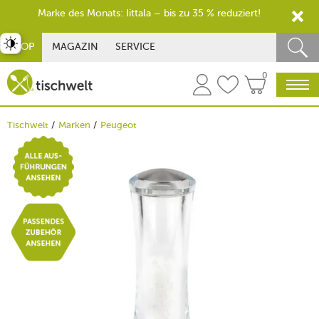
Marke des Monats: Iittala – bis zu 35 % reduziert!
st umschalten
SHOP
MAGAZIN
SERVICE
0
Tischwelt
Marken
Peugeot