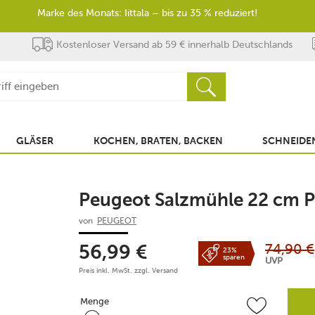
Marke des Monats: Iittala – bis zu 35 % reduziert!
Kostenloser Versand ab 59 € innerhalb Deutschlands
GLÄSER
KOCHEN, BRATEN, BACKEN
SCHNEIDEN
Peugeot Salzmühle 22 cm Pa
von
PEUGEOT
74,90
€
56,99
€
23%
sparen
UVP
Preis inkl. MwSt. zzgl.
Versand
Menge
Menge