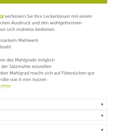
ot
verfeinern Sie Ihre Leckerbissen mit einem
ischen Ausdruck und den wohlgeformten
sst sich mühelos bedienen.
sstarkem Mahlwerk
lstahl
llen des Mahlgrads möglich
der Salzmühle einstellen
rober Mahlgrad macht sich auf Filetstücken gut
 Größe von 6 mm nutzen
ichter
lwerk aus "Zirlion" (Zirkonia)