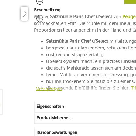
Beschreibung
Mit der
Salzmühle Paris Chef u‘Select
von
Peuge
schmackhaften Pfiff. Die Mühle mit dem metall
Proportionen liegt angenehm in der Hand und lä
Salzmühle Paris Chef u‘Select
mit leistung
hergestellt aus glänzendem, robustem Ede
rostfrei und strapazierfähig
u’Select-System macht ein präzises Einste
die sechs Mahlgrade lassen sich am Boden 
feiner Mahlgrad verfeinert Ihr Dressing, g
nur mit trockenem Steinsalz bis zu einer
die passende Einfüllhilfe finden Sie hier:
Tr
Mehr anzeigen
Handreinigung mit einem Tuch
25 Jahre Herstellergarantie auf das Salzmah
Eigenschaften
Made in France
Produktsicherheit
Kundenbewertungen