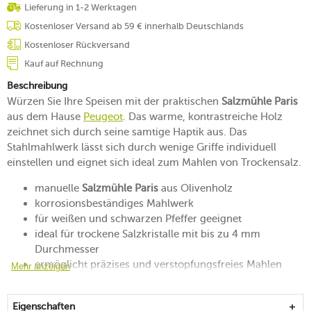
Lieferung in 1-2 Werktagen
Kostenloser Versand ab 59 € innerhalb Deutschlands
Kostenloser Rückversand
Kauf auf Rechnung
Beschreibung
Würzen Sie Ihre Speisen mit der praktischen
Salzmühle Paris
aus dem Hause
Peugeot
. Das warme, kontrastreiche Holz
zeichnet sich durch seine samtige Haptik aus. Das
Stahlmahlwerk lässt sich durch wenige Griffe individuell
einstellen und eignet sich ideal zum Mahlen von Trockensalz.
manuelle
Salzmühle Paris
aus Olivenholz
korrosionsbeständiges Mahlwerk
für weißen und schwarzen Pfeffer geeignet
ideal für trockene Salzkristalle mit bis zu 4 mm
Durchmesser
ermöglicht präzises und verstopfungsfreies Mahlen
Mehr anzeigen
perfekt zum Kochen und Genießen
Reinigung mit einem trockenen, weichen Tuch
Eigenschaften
empfohlen