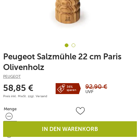
Peugeot Salzmühle 22 cm Paris
Olivenholz
PEUGEOT
92,90
€
58,85
€
36%
sparen
UVP
Preis inkl. MwSt. zzgl.
Versand
Menge
Menge
IN DEN WARENKORB