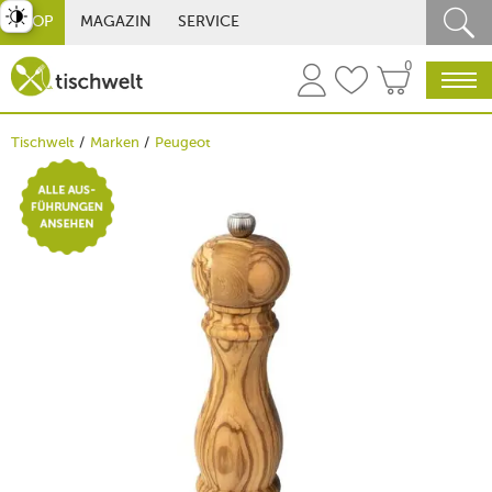
st umschalten
SHOP
MAGAZIN
SERVICE
0
Tischwelt
Marken
Peugeot