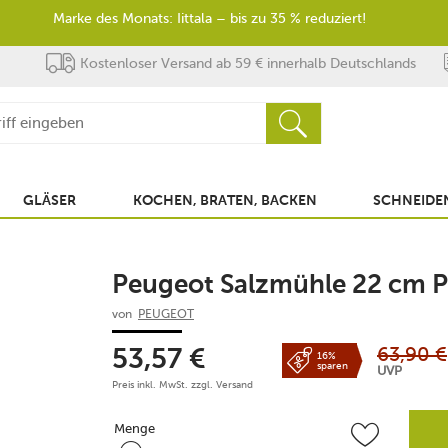
Marke des Monats: Iittala – bis zu 35 % reduziert!
Kostenloser Versand ab 59 € innerhalb Deutschlands
GLÄSER
KOCHEN, BRATEN, BACKEN
SCHNEIDEN
Peugeot Salzmühle 22 cm Par
von
PEUGEOT
63,90
€
53,57
€
16%
sparen
UVP
Preis inkl. MwSt. zzgl.
Versand
Menge
Menge