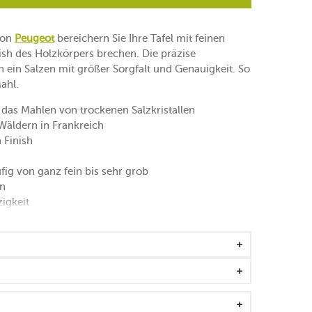
on
Peugeot
bereichern Sie Ihre Tafel mit feinen
nish des Holzkörpers brechen. Die präzise
 ein Salzen mit größer Sorgfalt und Genauigkeit. So
ahl.
 das Mahlen von trockenen Salzkristallen
 Wäldern in Frankreich
 Finish
fig von ganz fein bis sehr grob
an
zigkeit
Aroma
 und Salzkraft nach Belieben aus
dividuellen Geschmack
 Durchmesser von 6 mm
t zu quetschen
lwerk aus "Zirlion" (Zirkonia)