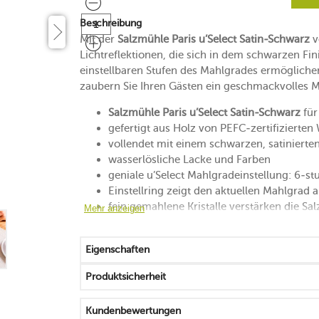
Beschreibung
Mit der
Salzmühle Paris u’Select Satin-Schwarz
v
Lichtreflektionen, die sich in dem schwarzen Fi
einstellbaren Stufen des Mahlgrades ermöglichen
zaubern Sie Ihren Gästen ein geschmackvolles M
Salzmühle Paris u’Select Satin-Schwarz
für
gefertigt aus Holz von PEFC-zertifizierten
vollendet mit einem schwarzen, satinierten
wasserlösliche Lacke und Farben
geniale u’Select Mahlgradeinstellung: 6-stu
Einstellring zeigt den aktuellen Mahlgrad 
fein gemahlene Kristalle verstärken die Sal
Mehr anzeigen
grober Mahlgrad steht für ein kraftvolles 
mittlere Mahlgrade balancieren Geschmack
Eigenschaften
für ein punktgenaues Salzen nach dem in
nur für trockenes Steinsalz bis zu einem
Produktsicherheit
leistungsstarkes Mahlwerk schneidet, stat
von Hand mit einem Tuch abwischen
Kundenbewertungen
25 Jahre Herstellergarantie auf das Salzmah