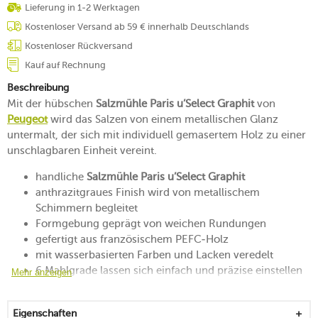
Lieferung in 1-2 Werktagen
Kostenloser Versand ab 59 € innerhalb Deutschlands
Kostenloser Rückversand
Kauf auf Rechnung
Beschreibung
Mit der hübschen
Salzmühle Paris u’Select Graphit
von
Peugeot
wird das Salzen von einem metallischen Glanz
untermalt, der sich mit individuell gemasertem Holz zu einer
unschlagbaren Einheit vereint.
handliche
Salzmühle Paris u’Select Graphit
anthrazitgraues Finish wird von metallischem
Schimmern begleitet
Formgebung geprägt von weichen Rundungen
gefertigt aus französischem PEFC-Holz
mit wasserbasierten Farben und Lacken veredelt
6 Mahlgrade lassen sich einfach und präzise einstellen
Mehr anzeigen
u’Select-System ermöglicht das stufenlose Einstellen
des Mahlgrades
Eigenschaften
je feiner das Korn desto kraftvoller das Ergebnis