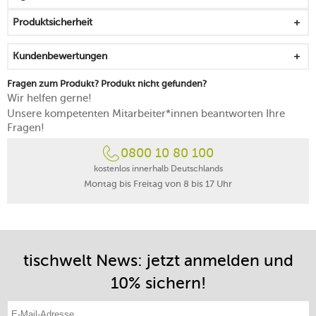
grob gemahlene Salzkristalle intensivieren den
Produktsicherheit
Geschmack
Mahlwerk schneidet, statt zu quetschen
Kundenbewertungen
eignet sich nur für trockenes Steinsalz
max. Durchmesser der Salzkristalle: 6 mm
Fragen zum Produkt? Produkt nicht gefunden?
von Hand mit einem Tuch abwischen
Wir helfen gerne!
25 Jahre Herstellergarantie auf das Salzmahlwerk aus
Unsere kompetenten Mitarbeiter*innen beantworten Ihre
"Zirlion" (Zirkonia)
Fragen!
in Frankreich gefertigt
0800 10 80 100
kostenlos innerhalb Deutschlands
Montag bis Freitag von 8 bis 17 Uhr
tischwelt News: jetzt anmelden und
10% sichern!
E-Mail-Adresse eintragen