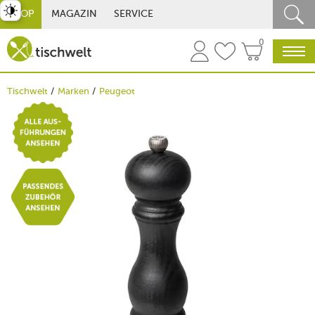
st umschalten
SHOP
MAGAZIN
SERVICE
0
Tischwelt
Marken
Peugeot