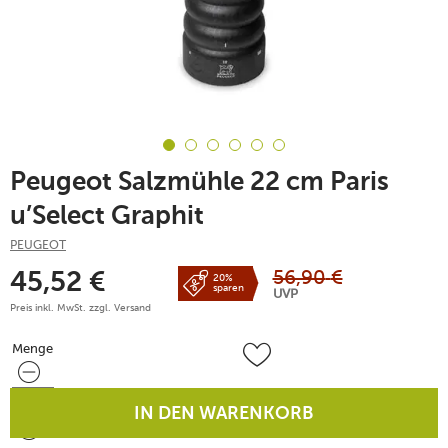
Peugeot Salzmühle 22 cm Paris
u’Select Graphit
PEUGEOT
56,90
€
45,52
€
20%
sparen
UVP
Preis inkl. MwSt. zzgl.
Versand
Menge
Menge
IN DEN WARENKORB